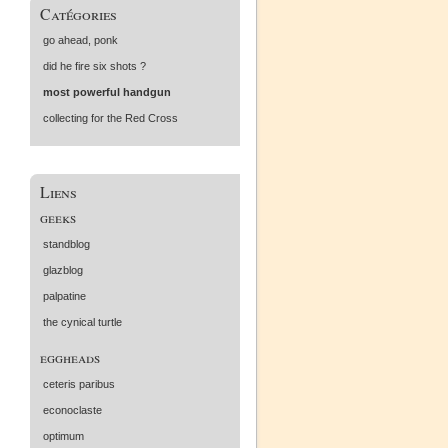
Catégories
go ahead, ponk
did he fire six shots ?
most powerful handgun
collecting for the Red Cross
Liens
geeks
standblog
glazblog
palpatine
the cynical turtle
eggheads
ceteris paribus
econoclaste
optimum