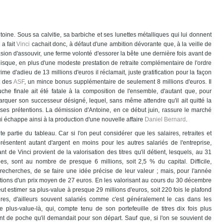
ne. Sous sa calvitie, sa barbiche et ses lunettes métalliques qui lui donnent
 a fait
Vinci
cachait donc, à défaut d'une ambition dévorante que, à la veille de
occasion d'assouvir, une ferme volonté d'essorer la bête une dernière fois avant de
puisque, en plus d'une modeste prestation de retraite complémentaire de l'ordre
me d'adieu de 13 millions d'euros il réclamait, juste gratification pour la façon
t des
ASF
, un mince bonus supplémentaire de seulement 8 millions d'euros. Il
che finale ait été fatale à la composition de l'ensemble, d'autant que, pour
barquer son successeur désigné, lequel, sans même attendre qu'il ait quitté la
 ses prétentions. La démission d'Antoine, en ce début juin, rassure le marché
échappe ainsi à la production d'une nouvelle affaire
Daniel Bernard
.
te partie du tableau. Car si l'on peut considérer que les salaires, retraites et
ésentent autant d'argent en moins pour les autres salariés de l'entreprise,
ant de Vinci provient de la valorisation des titres qu'il détient, lesquels, au 31
es, sont au nombre de presque 6 millions, soit 2,5 % du capital. Difficile,
recherches, de se faire une idée précise de leur valeur ; mais, pour l'année
tions d'un prix moyen de 27 euros. En les valorisant au cours du 30 décembre
t estimer sa plus-value à presque 29 millions d'euros, soit 220 fois le plafond
ires, d'ailleurs souvent salariés comme c'est généralement le cas dans les
e plus-value-là, qui, compte tenu de son portefeuille de titres dix fois plus
nt de poche qu'il demandait pour son départ. Sauf que, si l'on se souvient de