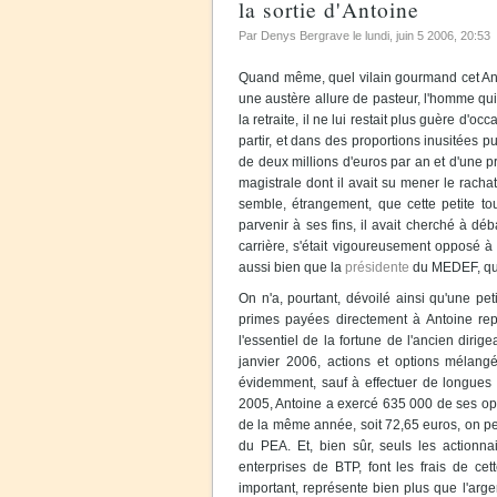
la sortie d'Antoine
Par Denys Bergrave le
lundi, juin 5 2006
, 20:53
Quand même, quel vilain gourmand cet Antoi
une austère allure de pasteur, l'homme qui
la retraite, il ne lui restait plus guère d'
partir, et dans des proportions inusitées 
de deux millions d'euros par an et d'une pri
magistrale dont il avait su mener le racha
semble, étrangement, que cette petite tou
parvenir à ses fins, il avait cherché à dé
carrière, s'était vigoureusement opposé à
aussi bien que la
présidente
du MEDEF, qui 
On n'a, pourtant, dévoilé ainsi qu'une peti
primes payées directement à Antoine repr
l'essentiel de la fortune de l'ancien dirige
janvier 2006, actions et options mélangé
évidemment, sauf à effectuer de longues 
2005, Antoine a exercé 635 000 de ses op
de la même année, soit 72,65 euros, on peu
du PEA. Et, bien sûr, seuls les actionna
enterprises de BTP, font les frais de cett
important, représente bien plus que l'arge