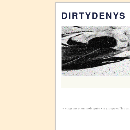
DIRTYDENYS
« vingt ans et un mois après
le groupe et l'intrus 
-