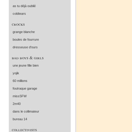
as tu déjà oublié
coldtears
crocks
grange blanche
boules de fourrure
dresseuse d'ours
bad boys & girls
une jeune fille bien
yojik
60 millions
foutraque garage
missSFW
2m40
dans le collimateur
bureau 14
collectivists