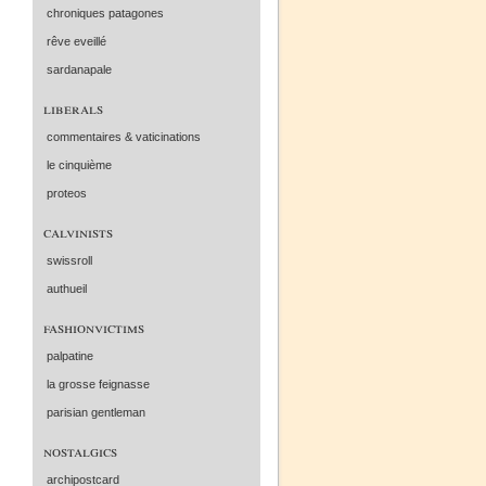
chroniques patagones
rêve eveillé
sardanapale
liberals
commentaires & vaticinations
le cinquième
proteos
calvinists
swissroll
authueil
fashionvictims
palpatine
la grosse feignasse
parisian gentleman
nostalgics
archipostcard