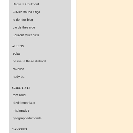
Baptiste Coulmont
Olivier Bouba-Olga
le dernier blog
vie de thésarde
Laurent Mucchielli
aliens
eolas
passe ta thèse d'abord
raveline
hady ba
scientists
tom roud
david monniaux
mixlamalice
geographedumonde
yankees