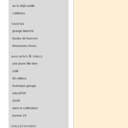
as tu déjà oublié
coldtears
crocks
grange blanche
boules de fourrure
dresseuse d'ours
bad boys & girls
une jeune fille bien
yojik
60 millions
foutraque garage
missSFW
2m40
dans le collimateur
bureau 14
collectivists