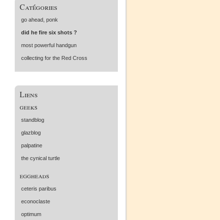
Catégories
go ahead, ponk
did he fire six shots ?
most powerful handgun
collecting for the Red Cross
Liens
geeks
standblog
glazblog
palpatine
the cynical turtle
eggheads
ceteris paribus
econoclaste
optimum