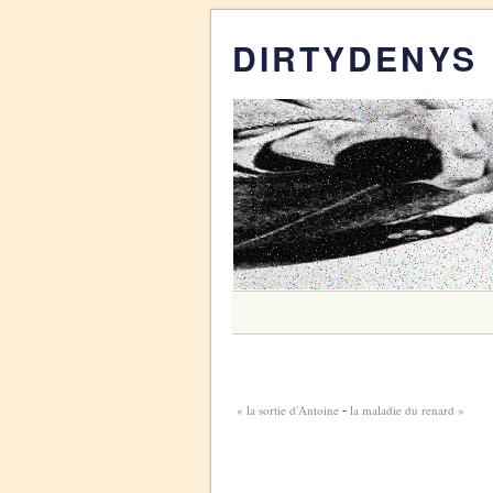
DIRTYDENYS
« la sortie d'Antoine
la maladie du renard »
-