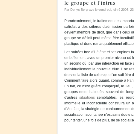
le groupe et l'intrus
Par Denys Bergrave le
vendredi, juin 9 2006
, 23
Paradoxalement, le traitement des importu
satisfait à des critères d'admission parfo
devient membre de droit, que dans ceux où 
groupe se définit peut même être facultati
plastique et donc remarquablement efficac
Les soirées troc
d'Hélène
et ses copines fo
emboîtement, avec un premier niveau où les 
un second où, par une interaction en face 
individuellement la nouvelle élue. Il ne r
dresser la liste de celles que l'on sait êt
Comment faire alors quand, comme à
Pari
En fait, ce n'est guère compliqué, le lieu,
groupes entre habitués, souvent de longu
d'autres
situations
semblables, les regro
informelle et inconsciente construira un
d'
Artefact
, la stratégie de contournement du
socialisation spontanée n'est sans doute pa
pour tenter, une fois de plus, de se socialise