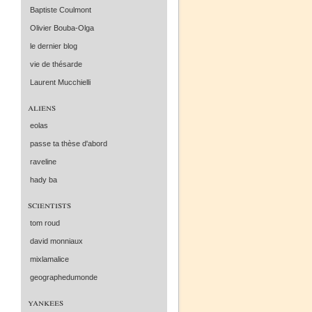
Baptiste Coulmont
Olivier Bouba-Olga
le dernier blog
vie de thésarde
Laurent Mucchielli
aliens
eolas
passe ta thèse d'abord
raveline
hady ba
scientists
tom roud
david monniaux
mixlamalice
geographedumonde
yankees