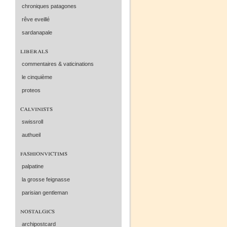
chroniques patagones
rêve eveillé
sardanapale
liberals
commentaires & vaticinations
le cinquième
proteos
calvinists
swissroll
authueil
fashionvictims
palpatine
la grosse feignasse
parisian gentleman
nostalgics
archipostcard