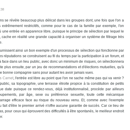
:38
ns se révèle beaucoup plus délicat dans les groupes dont, une fois que l'on a
is extrêmement restricitifs, comme pour le cas de la famille par exemple, l'on
une entrée en apparence libre, puisque le principe de sélection par lequel le
f, cache en réalité une grande capacité à organiser un système de filtrage très
e.
urnissent ainsi un bon exemple d'un processus de sélection qui fonctionne par
réputations se construisent au fil du temps par la participation à un forum, et
à face dans un lieu public, avec donc un minimum de risques, on sélectionnera
este plus ensuite, par un jeu de recommandations et d'élections mutuelles, qu'à
re de bonne compagnie sans pour autant les avoir jamais vues.
s Carnet
, l'entrée est libre au point que l'on ne sache même pas qui va venir ?
 public, sa topographie, une terrasse étroite propice à la constitution de petits
e date puisque ce rendez-vous, déjà institutionnalisé, procède par ailleurs
upements, par âge, sexe ou préférence sexuelle, toute cette mécanique
 barrage efficace face au risque du nouveau venu. Et, comme avec l'exemple
 fait d'être le premier arrivé n'offre aucune garantie de succès. Car ce lieu de
s, pour ceux qui éprouvent des difficultés à être spontanés, le meilleur endroit
r.