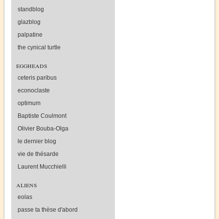
standblog
glazblog
palpatine
the cynical turtle
eggheads
ceteris paribus
econoclaste
optimum
Baptiste Coulmont
Olivier Bouba-Olga
le dernier blog
vie de thésarde
Laurent Mucchielli
aliens
eolas
passe ta thèse d'abord