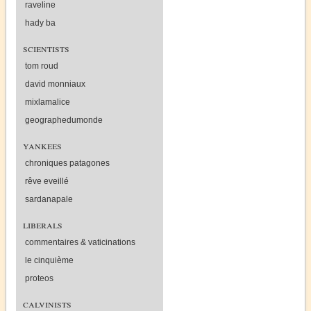
raveline
hady ba
scientists
tom roud
david monniaux
mixlamalice
geographedumonde
yankees
chroniques patagones
rêve eveillé
sardanapale
liberals
commentaires & vaticinations
le cinquième
proteos
calvinists