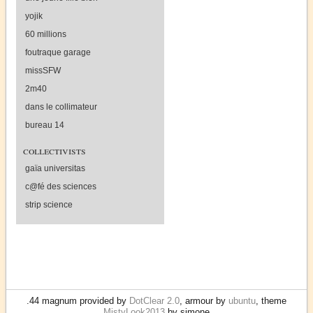
yojik
60 millions
foutraque garage
missSFW
2m40
dans le collimateur
bureau 14
collectivists
gaïa universitas
c@fé des sciences
strip science
.44 magnum provided by
DotClear 2.0
, armour by
ubuntu
, theme
MistyLook2013
by simone