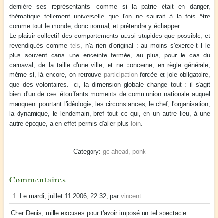
dernière ses représentants, comme si la patrie était en danger,
thématique tellement universelle que l'on ne saurait à la fois être
comme tout le monde, donc normal, et prétendre y échapper.
Le plaisir collectif des comportements aussi stupides que possible, et
revendiqués comme
tels
, n'a rien d'original : au moins s'exerce-t-il le
plus souvent dans une enceinte fermée, au plus, pour le cas du
carnaval, de la taille d'une ville, et ne concerne, en règle générale,
même si, là encore, on retrouve
participation
forcée et joie obligatoire,
que des volontaires. Ici, la dimension globale change tout : il s'agit
bien d'un de ces étouffants moments de communion nationale auquel
manquent pourtant l'idéologie, les circonstances, le chef, l'organisation,
la dynamique, le lendemain, bref tout ce qui, en un autre lieu, à une
autre époque, a en effet permis d'aller plus
loin
.
go ahead, ponk
Commentaires
1.
Le mardi, juillet 11 2006, 22:32, par
vincent
Cher Denis, mille excuses pour t'avoir imposé un tel spectacle.