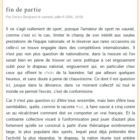
fin de partie
Par Denys Bergrave le
samedi, juillet 8 2006
, 18:06
Il ne s'agit nullement de sport, puisque l'amateur de sport ne saurait,
comme c'est ici le cas, limiter le champ de son intérêt aux seules
prestations de l'équipe nationale, et le réserver aux rares occasions où
celle-ci se trouve engagée dans des compétitions internationales. Il
n'est pas non plus question de nationalisme, dans la mesure où l'on
serait bien en peine de trouver un sens politique à cet engouement
subit pour le drapeau national, engouement qui, en particulier chez
ceux qui offrent le
choix
de la bannière, fait par ailleurs quelques
heureux, et sans doute à peine de chauvinisme. Ce dont il est question
ici, jusque dans la déviance, dans ce moment collectif où tout le
monde se permet l'excès, c'est de conformisme.
Car il n'est pas question ici d'être tous ensemble, mais bien d'être tous
semblables, quitte, comme le raconte
Koz
, à faire savoir à cinq contre
un au récalcitrant comment doit se comporter un vrai français. Et la
contrainte collective visant à l'uniformisation peut jouer d'autant plus
fortement qu'elle se construit à partir d'une thématique extrêmement
large, le plus populaire des sports, lequel peut déjà prétendre être
l'activité la plus répandue, le drapeau, la nation réunie tout entière