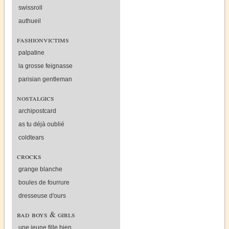
swissroll
authueil
fashionvictims
palpatine
la grosse feignasse
parisian gentleman
nostalgics
archipostcard
as tu déjà oublié
coldtears
crocks
grange blanche
boules de fourrure
dresseuse d'ours
bad boys & girls
une jeune fille bien