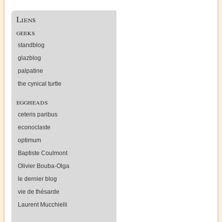
Liens
geeks
standblog
glazblog
palpatine
the cynical turtle
eggheads
ceteris paribus
econoclaste
optimum
Baptiste Coulmont
Olivier Bouba-Olga
le dernier blog
vie de thésarde
Laurent Mucchielli