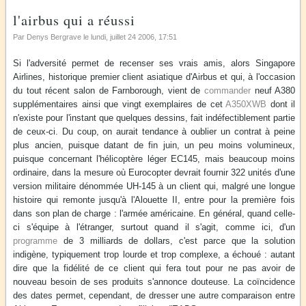
l'airbus qui a réussi
Par Denys Bergrave le
lundi, juillet 24 2006
, 17:51
Si l'adversité permet de recenser ses vrais amis, alors Singapore
Airlines, historique premier client asiatique d'Airbus et qui, à l'occasion
du tout récent salon de Farnborough, vient de
commander
neuf A380
supplémentaires ainsi que vingt exemplaires de cet
A350XWB
dont il
n'existe pour l'instant que quelques dessins, fait indéfectiblement partie
de ceux-ci. Du coup, on aurait tendance à oublier un contrat à peine
plus ancien, puisque datant de fin juin, un peu moins volumineux,
puisque concernant l'hélicoptère léger EC145, mais beaucoup moins
ordinaire, dans la mesure où Eurocopter devrait fournir 322 unités d'une
version militaire dénommée UH-145 à un client qui, malgré une longue
histoire qui remonte jusqu'à l'Alouette II, entre pour la première fois
dans son plan de charge : l'armée américaine. En général, quand celle-
ci s'équipe à l'étranger, surtout quand il s'agit, comme ici, d'un
programme
de 3 milliards de dollars, c'est parce que la solution
indigène, typiquement trop lourde et trop complexe, a échoué : autant
dire que la fidélité de ce client qui fera tout pour ne pas avoir de
nouveau besoin de ses produits s'annonce douteuse. La coïncidence
des dates permet, cependant, de dresser une autre comparaison entre