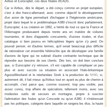
Airbus et Eurocopter, ces deux filiales d'EADS.
Car si Airbus, dès le départ, a été conçu comme un projet européen,
c'est à dire franco-allemand, avec comme objectif le développement
d'un avion de ligne permettant d'échapper à l'hégémonie américaine,
projet dans lequel le si problématique A380 s'inscrit donc parfaitement,
Eurocopter, à sa création en 1992, a hérité de tout ce que la France et
l'Allemagne produisaient depuis trente ans en matière de voilures
tournantes, et donc d'appareils concurrents, d'usines rivales, et d'un
catalogue si bien pourvu en hélicoptères légers qu'on s'y perd. On
pouvait penser, en d'autres termes, qu'il serait beaucoup plus difficile
de rationaliser cet ensemble hétéroclite que de développer une famille
d'avions de ligne qui ne subirait d'autre contrainte technique que de
répondre aux besoins de ses clients. Dès lors, on doit bien conclure
que, si Eurocopter s'y retrouve, s'il est capable de compliquer un peu
plus et avec succès sa situation en associant l'italo-britannique
AgustaWestland et le néerlandais Stork à la production du
NH90
, si,
autrement dit, il fait mieux qu'Airbus tout en ayant eu plus de chemin à
accomplir, c'est parce que, comme souvent, trop peu visible, pas
assez connu, trop affaire de spécialiste, tellement moins, avec ses
modestes outils de secours en montagne, propre à susciter
l'admiration des foules qu'un Concorde ou qu'un A380, il n'intéressait
pas les politiques, catégorie dans laquelle on rangera les élus, la haute