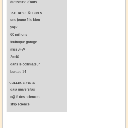
dresseuse d'ours
bad boys & girls
une jeune fille bien
yojik
60 millions
foutraque garage
missSFW
2m40
dans le collimateur
bureau 14
collectivists
gaïa universitas
c@fé des sciences
strip science