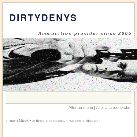
DIRTYDENYS
Ammunition provider since 2005
Aller au menu
|
Aller à la recherche
« lettre à Michel
-
ni fleurs, ni couronnes, ni banquet, ni discours »