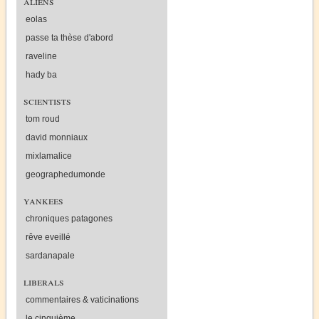
aliens
eolas
passe ta thèse d'abord
raveline
hady ba
scientists
tom roud
david monniaux
mixlamalice
geographedumonde
yankees
chroniques patagones
rêve eveillé
sardanapale
liberals
commentaires & vaticinations
le cinquième