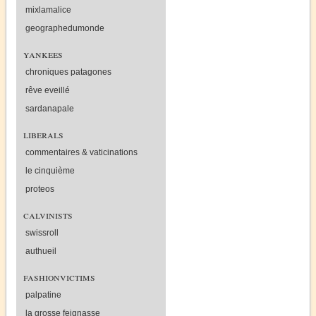
mixlamalice
geographedumonde
yankees
chroniques patagones
rêve eveillé
sardanapale
liberals
commentaires & vaticinations
le cinquième
proteos
calvinists
swissroll
authueil
fashionvictims
palpatine
la grosse feignasse