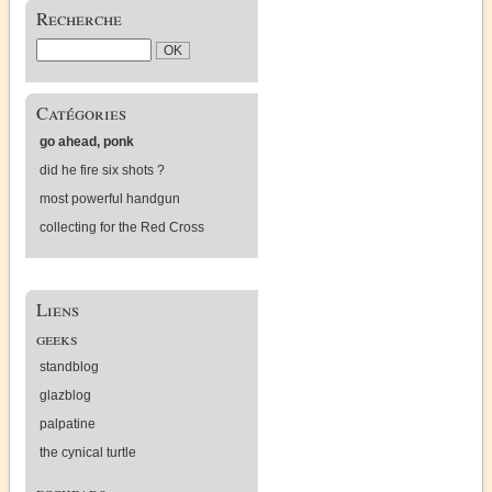
Recherche
Catégories
go ahead, ponk
did he fire six shots ?
most powerful handgun
collecting for the Red Cross
Liens
geeks
standblog
glazblog
palpatine
the cynical turtle
eggheads