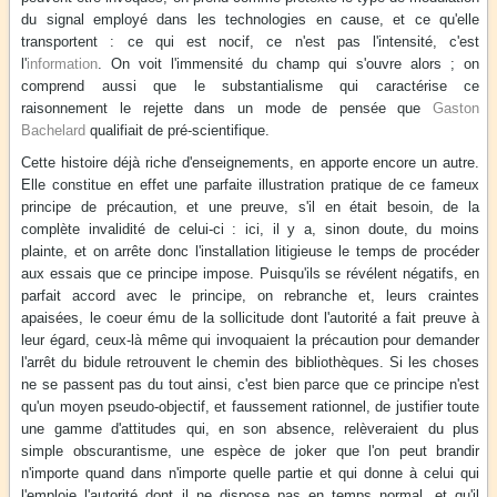
du signal employé dans les technologies en cause, et ce qu'elle
transportent : ce qui est nocif, ce n'est pas l'intensité, c'est
l'
information
. On voit l'immensité du champ qui s'ouvre alors ; on
comprend aussi que le substantialisme qui caractérise ce
raisonnement le rejette dans un mode de pensée que
Gaston
Bachelard
qualifiait de pré-scientifique.
Cette histoire déjà riche d'enseignements, en apporte encore un autre.
Elle constitue en effet une parfaite illustration pratique de ce fameux
principe de précaution, et une preuve, s'il en était besoin, de la
complète invalidité de celui-ci : ici, il y a, sinon doute, du moins
plainte, et on arrête donc l'installation litigieuse le temps de procéder
aux essais que ce principe impose. Puisqu'ils se révélent négatifs, en
parfait accord avec le principe, on rebranche et, leurs craintes
apaisées, le coeur ému de la sollicitude dont l'autorité a fait preuve à
leur égard, ceux-là même qui invoquaient la précaution pour demander
l'arrêt du bidule retrouvent le chemin des bibliothèques. Si les choses
ne se passent pas du tout ainsi, c'est bien parce que ce principe n'est
qu'un moyen pseudo-objectif, et faussement rationnel, de justifier toute
une gamme d'attitudes qui, en son absence, relèveraient du plus
simple obscurantisme, une espèce de joker que l'on peut brandir
n'importe quand dans n'importe quelle partie et qui donne à celui qui
l'emploie l'autorité dont il ne dispose pas en temps normal, et qu'il