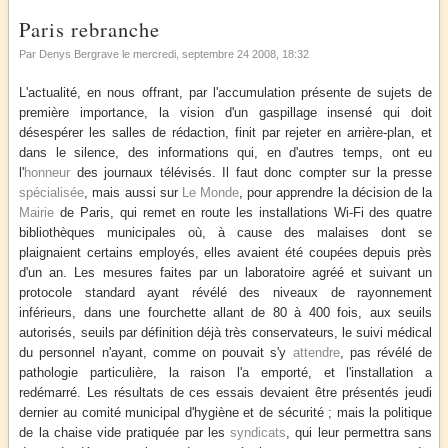
Paris rebranche
Par Denys Bergrave le
mercredi, septembre 24 2008
, 18:32
L'actualité, en nous offrant, par l'accumulation présente de sujets de
première importance, la vision d'un gaspillage insensé qui doit
désespérer les salles de rédaction, finit par rejeter en arrière-plan, et
dans le silence, des informations qui, en d'autres temps, ont eu
l'
honneur
des journaux télévisés. Il faut donc compter sur la presse
spécialisée
, mais aussi sur
Le Monde
, pour apprendre la décision de la
Mairie
de Paris, qui remet en route les installations Wi-Fi des quatre
bibliothèques municipales où, à cause des malaises dont se
plaignaient certains employés, elles avaient été coupées depuis près
d'un an. Les mesures faites par un laboratoire agréé et suivant un
protocole standard ayant révélé des niveaux de rayonnement
inférieurs, dans une fourchette allant de 80 à 400 fois, aux seuils
autorisés, seuils par définition déjà très conservateurs, le suivi médical
du personnel n'ayant, comme on pouvait s'y
attendre
, pas révélé de
pathologie particulière, la raison l'a emporté, et l'installation a
redémarré. Les résultats de ces essais devaient être présentés jeudi
dernier au comité municipal d'hygiène et de sécurité ; mais la politique
de la chaise vide pratiquée par les
syndicats
, qui leur permettra sans