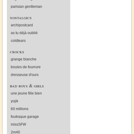
parisian gentleman
nostalgics
archipostcard
as tu déjà oublié
coldtears
crocks
grange blanche
boules de fourrure
dresseuse d'ours
bad boys & girls
une jeune fille bien
yojik
60 millions
foutraque garage
missSFW
2m40