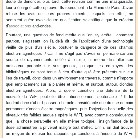
doute de dénoncer, plus tard, cette réunion comme une masquarade,
leur a épargné cette épreuve. Ils reprochent à la Mairie de Paris d'avoir
refusé les avis de leurs propres experts, lesquels, en effet, ne
semblent guère avoir d'autre qualification scientifique que la création
d'
associations
anti-ondes.
Pourtant, une question de fond mérite que l'on s'y arrête : comment
peut-on, s'agissant, on l'a déjà dit, de l'application d'une technologie
vieille de plus d'un siècle, postuler la dangerosité de ces champs
électro-magnétiques ? Car il ne s'agit pas d'avoir en permanence une
source de rayonnements collée à l'oreille, ni même d'installer son
ordinateur portable sur ses genoux, puisque les employés des
bibliothèques ne sont tenus à rien d'autre qu'à être présents sur leur
lieu de travail, donc dans un environnement traversé, comme n'importe
quel emplacement sur la planète et même, et surtout, autour, d'ondes
électro-magnétiques. Alors, à quelle condition une défense de la
nocivité du WiFi peut-elle être rationnellement soutenable ? Il lui
faudrait donc d'abord passer l'obstacle considérable que dresse ce bain
permanent d'ondes électro-magnétiques, puis l'objection habituelle des
niveaux très faibles auquels opère le WiFi, avec comme conséquence
que, la chose serait-elle en elle même toxique, l'insignifiance de la
dose administrée la priverait malgré tout d'effet. Enfin, on doit trouver
un moyen de récuser les rapports qui concluent à l'inocuité du WiFi.