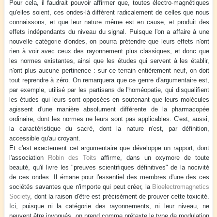
Pour cela, il faudrait pouvoir affirmer que, toutes électro-magnétiques
qu'elles soient, ces ondes-là diffèrent radicalement de celles que nous
connaissons, et que leur nature même est en cause, et produit des
effets indépendants du niveau du signal. Puisque l'on a affaire à une
nouvelle catégorie d'ondes, on pourra prétendre que leurs effets n'ont
rien à voir avec ceux des rayonnement plus classiques, et donc que
les normes existantes, ainsi que les études qui servent à les établir,
n'ont plus aucune pertinence : sur ce terrain entièrement neuf, on doit
tout reprendre à zéro. On remarquera que ce genre d'argumentaire est,
par exemple, utilisé par les partisans de l'homéopatie, qui disqualifient
les études qui leurs sont opposées en soutenant que leurs molécules
agissent d'une manière absolument différente de la pharmacopée
ordinaire, dont les normes ne leurs sont pas applicables. C'est, aussi,
la caractéristique du sacré, dont la nature n'est, par définition,
accessible qu'au croyant.
Et c'est exactement cet argumentaire que développe un rapport, dont
l'association
Robin des Toits
affirme, dans un oxymore de toute
beauté, qu'il livre les "preuves scientifiques définitives" de la nocivité
de ces ondes. Il émane pour l'essentiel des membres d'une des ces
sociétés savantes que n'importe qui peut créer, la
Bioelectromagnetics
Society
, dont la raison d'être est précisément de prouver cette toxicité.
Ici, puisque ni la catégorie des rayonnements, ni leur niveau, ne
peuvent être invoqués, on prend comme prétexte le type de modulation