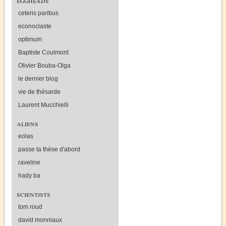
ceteris paribus
econoclaste
optimum
Baptiste Coulmont
Olivier Bouba-Olga
le dernier blog
vie de thésarde
Laurent Mucchielli
aliens
eolas
passe ta thèse d'abord
raveline
hady ba
scientists
tom roud
david monniaux