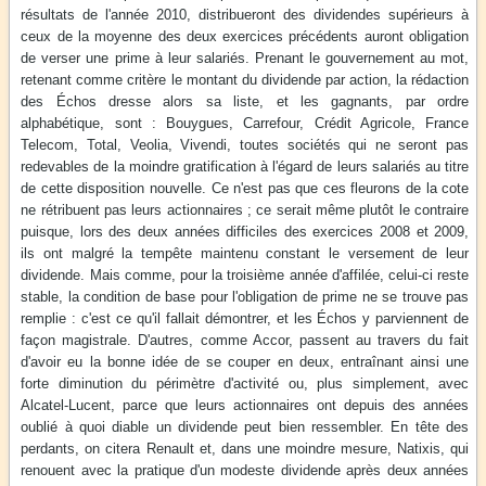
résultats de l'année 2010, distribueront des dividendes supérieurs à
ceux de la moyenne des deux exercices précédents auront obligation
de verser une prime à leur salariés. Prenant le gouvernement au mot,
retenant comme critère le montant du dividende par action, la rédaction
des Échos dresse alors sa liste, et les gagnants, par ordre
alphabétique, sont : Bouygues, Carrefour, Crédit Agricole, France
Telecom, Total, Veolia, Vivendi, toutes sociétés qui ne seront pas
redevables de la moindre gratification à l'égard de leurs salariés au titre
de cette disposition nouvelle. Ce n'est pas que ces fleurons de la cote
ne rétribuent pas leurs actionnaires ; ce serait même plutôt le contraire
puisque, lors des deux années difficiles des exercices 2008 et 2009,
ils ont malgré la tempête maintenu constant le versement de leur
dividende. Mais comme, pour la troisième année d'affilée, celui-ci reste
stable, la condition de base pour l'obligation de prime ne se trouve pas
remplie : c'est ce qu'il fallait démontrer, et les Échos y parviennent de
façon magistrale. D'autres, comme Accor, passent au travers du fait
d'avoir eu la bonne idée de se couper en deux, entraînant ainsi une
forte diminution du périmètre d'activité ou, plus simplement, avec
Alcatel-Lucent, parce que leurs actionnaires ont depuis des années
oublié à quoi diable un dividende peut bien ressembler. En tête des
perdants, on citera Renault et, dans une moindre mesure, Natixis, qui
renouent avec la pratique d'un modeste dividende après deux années