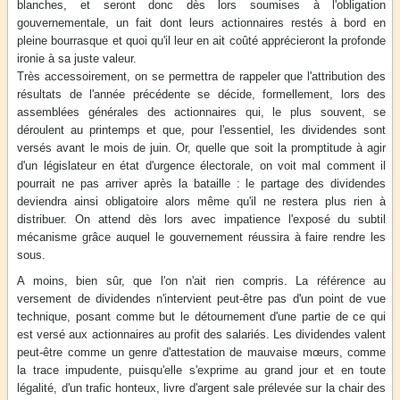
blanches, et seront donc dès lors soumises à l'obligation
gouvernementale, un fait dont leurs actionnaires restés à bord en
pleine bourrasque et quoi qu'il leur en ait coûté apprécieront la profonde
ironie à sa juste valeur.
Très accessoirement, on se permettra de rappeler que l'attribution des
résultats de l'année précédente se décide, formellement, lors des
assemblées générales des actionnaires qui, le plus souvent, se
déroulent au printemps et que, pour l'essentiel, les dividendes sont
versés avant le mois de juin. Or, quelle que soit la promptitude à agir
d'un législateur en état d'urgence électorale, on voit mal comment il
pourrait ne pas arriver après la bataille : le partage des dividendes
deviendra ainsi obligatoire alors même qu'il ne restera plus rien à
distribuer. On attend dès lors avec impatience l'exposé du subtil
mécanisme grâce auquel le gouvernement réussira à faire rendre les
sous.
A moins, bien sûr, que l'on n'ait rien compris. La référence au
versement de dividendes n'intervient peut-être pas d'un point de vue
technique, posant comme but le détournement d'une partie de ce qui
est versé aux actionnaires au profit des salariés. Les dividendes valent
peut-être comme un genre d'attestation de mauvaise mœurs, comme
la trace impudente, puisqu'elle s'exprime au grand jour et en toute
légalité, d'un trafic honteux, livre d'argent sale prélevée sur la chair des