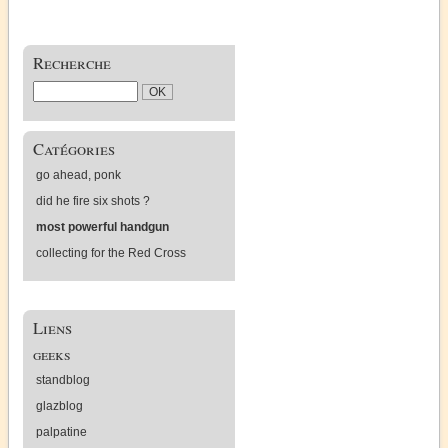
Recherche
Catégories
go ahead, ponk
did he fire six shots ?
most powerful handgun
collecting for the Red Cross
Liens
geeks
standblog
glazblog
palpatine