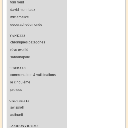
tom roud
david monniaux
mixlamalice
geographedumonde
yankees
chroniques patagones
rêve eveillé
sardanapale
liberals
commentaires & vaticinations
le cinquième
proteos
calvinists
swissroll
authueil
fashionvictims