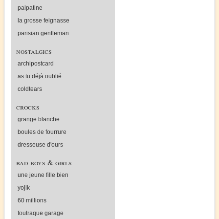
palpatine
la grosse feignasse
parisian gentleman
nostalgics
archipostcard
as tu déjà oublié
coldtears
crocks
grange blanche
boules de fourrure
dresseuse d'ours
bad boys & girls
une jeune fille bien
yojik
60 millions
foutraque garage