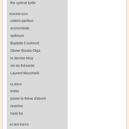
the cynical turtle
eggheads
ceteris paribus
econoclaste
optimum
Baptiste Coulmont
Olivier Bouba-Olga
le dernier blog
vie de thésarde
Laurent Mucchielli
aliens
eolas
passe ta thèse d'abord
raveline
hady ba
scientists