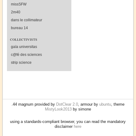
missSFW
2m40
dans le collimateur
bureau 14
collectivists
gaïa universitas
c@fé des sciences
strip science
.44 magnum provided by
DotClear 2.0
, armour by
ubuntu
, theme
MistyLook2013
by simone
using a standards-compliant browser, you can read the mandatory
disclaimer
here