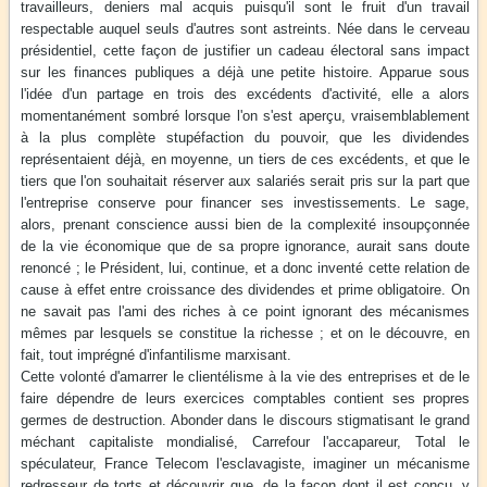
travailleurs, deniers mal acquis puisqu'il sont le fruit d'un travail
respectable auquel seuls d'autres sont astreints. Née dans le cerveau
présidentiel, cette façon de justifier un cadeau électoral sans impact
sur les finances publiques a déjà une petite histoire. Apparue sous
l'idée d'un partage en trois des excédents d'activité, elle a alors
momentanément sombré lorsque l'on s'est aperçu, vraisemblablement
à la plus complète stupéfaction du pouvoir, que les dividendes
représentaient déjà, en moyenne, un tiers de ces excédents, et que le
tiers que l'on souhaitait réserver aux salariés serait pris sur la part que
l'entreprise conserve pour financer ses investissements. Le sage,
alors, prenant conscience aussi bien de la complexité insoupçonnée
de la vie économique que de sa propre ignorance, aurait sans doute
renoncé ; le Président, lui, continue, et a donc inventé cette relation de
cause à effet entre croissance des dividendes et prime obligatoire. On
ne savait pas l'ami des riches à ce point ignorant des mécanismes
mêmes par lesquels se constitue la richesse ; et on le découvre, en
fait, tout imprégné d'infantilisme marxisant.
Cette volonté d'amarrer le clientélisme à la vie des entreprises et de le
faire dépendre de leurs exercices comptables contient ses propres
germes de destruction. Abonder dans le discours stigmatisant le grand
méchant capitaliste mondialisé, Carrefour l'accapareur, Total le
spéculateur, France Telecom l'esclavagiste, imaginer un mécanisme
redresseur de torts et découvrir que, de la façon dont il est conçu, y