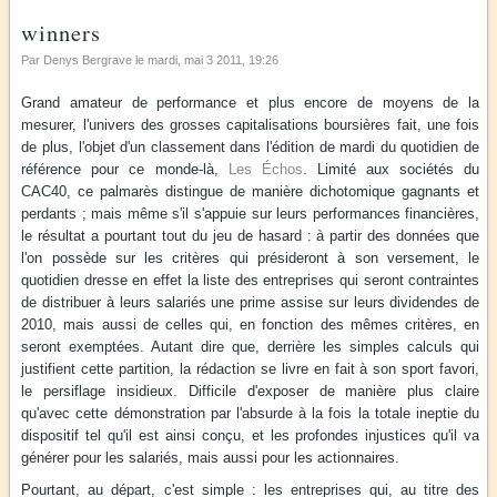
winners
Par Denys Bergrave le
mardi, mai 3 2011
, 19:26
Grand amateur de performance et plus encore de moyens de la
mesurer, l'univers des grosses capitalisations boursières fait, une fois
de plus, l'objet d'un classement dans l'édition de mardi du quotidien de
référence pour ce monde-là,
Les Échos
. Limité aux sociétés du
CAC40, ce palmarès distingue de manière dichotomique gagnants et
perdants ; mais même s'il s'appuie sur leurs performances financières,
le résultat a pourtant tout du jeu de hasard : à partir des données que
l'on possède sur les critères qui présideront à son versement, le
quotidien dresse en effet la liste des entreprises qui seront contraintes
de distribuer à leurs salariés une prime assise sur leurs dividendes de
2010, mais aussi de celles qui, en fonction des mêmes critères, en
seront exemptées. Autant dire que, derrière les simples calculs qui
justifient cette partition, la rédaction se livre en fait à son sport favori,
le persiflage insidieux. Difficile d'exposer de manière plus claire
qu'avec cette démonstration par l'absurde à la fois la totale ineptie du
dispositif tel qu'il est ainsi conçu, et les profondes injustices qu'il va
générer pour les salariés, mais aussi pour les actionnaires.
Pourtant, au départ, c'est simple : les entreprises qui, au titre des