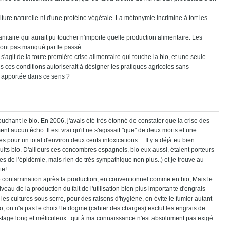
ture naturelle ni d'une protéine végétale. La métonymie incrimine à tort les
nitaire qui aurait pu toucher n'importe quelle production alimentaire. Les
'ont pas manqué par le passé.
s'agit de la toute première crise alimentaire qui touche la bio, et une seule
s ces conditions autoriserait à désigner les pratiques agricoles sans
é apportée dans ce sens ?
touchant le bio. En 2006, j'avais été très étonné de constater que la crise des
nt aucun écho. Il est vrai qu'il ne s'agissait "que" de deux morts et une
es pour un total d'environ deux cents intoxications.... Il y a déjà eu bien
oduits bio. D'ailleurs ces concombres espagnols, bio eux aussi, étaient porteurs
 de l'épidémie, mais rien de très sympathique non plus..) et je trouve au
te!
de contamination après la production, en conventionnel comme en bio; Mais le
veau de la production du fait de l'utilisation bien plus importante d'engrais
les cultures sous serre, pour des raisons d'hygiène, on évite le fumier autant
, on n'a pas le choix! le dogme (cahier des charges) exclut les engrais de
ostage long et méticuleux...qui à ma connaissance n'est absolument pas exigé