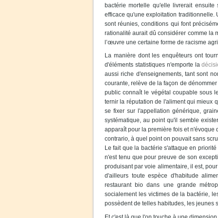
bactérie mortelle qu'elle livrerait ensui
efficace qu'une exploitation traditionnelle
sont réunies, conditions qui font préciséme
rationalité aurait dû considérer comme la mo
l’œuvre une certaine forme de racisme agri
La manière dont les enquêteurs ont tourn
d'éléments statistiques n'emporte la
décis
aussi riche d'enseignements, tant sont n
courante, relève de la façon de dénommer 
public connaît le végétal coupable sous le
ternir la réputation de l'aliment qui mieux
se fixer sur l'appellation générique, gr
systématique, au point qu'il semble exister
apparaît pour la première fois et n'évoque 
contrario, à quel point on pouvait sans scr
Le fait que la bactérie s'attaque en prior
n'est tenu que pour preuve de son exception
produisant par voie alimentaire, il est, p
d'ailleurs toute espèce d'habitude alim
restaurant bio dans une grande métrop
socialement les victimes de la bactérie, le
possèdent de telles habitudes, les jeunes 
Et c'est là que l'on touche à une dimensio