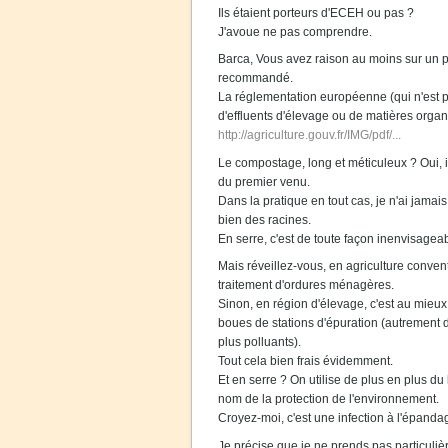
Ils étaient porteurs d'ECEH ou pas ?
J'avoue ne pas comprendre.
Barca, Vous avez raison au moins sur un po
recommandé.
La réglementation européenne (qui n'est p
d'effluents d'élevage ou de matières orga
http://agriculture.gouv.fr/IMG/pdf/...
Le compostage, long et méticuleux ? Oui, il
du premier venu.
Dans la pratique en tout cas, je n'ai jamais
bien des racines.
En serre, c'est de toute façon inenvisage
Mais réveillez-vous, en agriculture convent
traitement d'ordures ménagères.
Sinon, en région d'élevage, c'est au mieux l
boues de stations d'épuration (autrement 
plus polluants).
Tout cela bien frais évidemment.
Et en serre ? On utilise de plus en plus d
nom de la protection de l'environnement.
Croyez-moi, c'est une infection à l'épanda
Je précise que je ne prends pas particuli