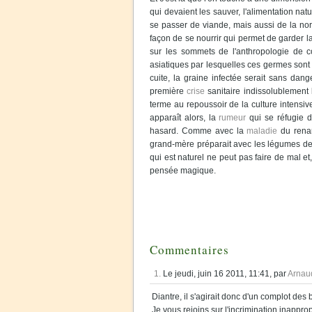
qui devaient les sauver, l'alimentation na
se passer de viande, mais aussi de la nor
façon de se nourrir qui permet de garder l
sur les sommets de l'anthropologie de c
asiatiques par lesquelles ces germes sont 
cuite, la graine infectée serait sans dang
première
crise
sanitaire indissolublement 
terme au repoussoir de la culture intensiv
apparaît alors, la
rumeur
qui se réfugie d
hasard. Comme avec la
maladie
du renar
grand-mère préparait avec les légumes de 
qui est naturel ne peut pas faire de mal et,
pensée magique.
Commentaires
1.
Le jeudi, juin 16 2011, 11:41, par
Arnau
Diantre, il s'agirait donc d'un complot des 
Je vous rejoins sur l'incrimination inapp