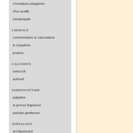
chroniques patagones
rêve eveillé
sardanapale
liberals
commentaires & vaticinations
le cinquième
proteos
calvinists
swissroll
authueil
fashionvictims
palpatine
la grosse feignasse
parisian gentleman
nostalgics
archipostcard