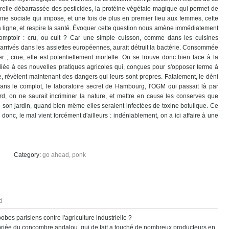
turelle débarrassée des pesticides, la protéine végétale magique qui permet de
me sociale qui impose, et une fois de plus en premier lieu aux femmes, cette
a ligne, et respire la santé. Évoquer cette question nous amène immédiatement
omptoir : cru, ou cuit ? Car une simple cuisson, comme dans les cuisines
arrivés dans les assiettes européennes, aurait détruit la bactérie. Consommée
er ; crue, elle est potentiellement mortelle. On se trouve donc bien face à la
liée à ces nouvelles pratiques agricoles qui, conçues pour s'opposer terme à
e, révèlent maintenant des dangers qui leurs sont propres. Fatalement, le déni
ans le complot, le laboratoire secret de Hambourg, l'OGM qui passait là par
d, on ne saurait incriminer la nature, et mettre en cause les conserves que
son jardin, quand bien même elles seraient infectées de toxine botulique. Ce
 donc, le mal vient forcément d'ailleurs : indéniablement, on a ici affaire à une
go ahead, ponk
d
bobos parisiens contre l'agriculture industrielle ?
ropriée du concombre andalou, qui de fait a touché de nombreux producteurs en