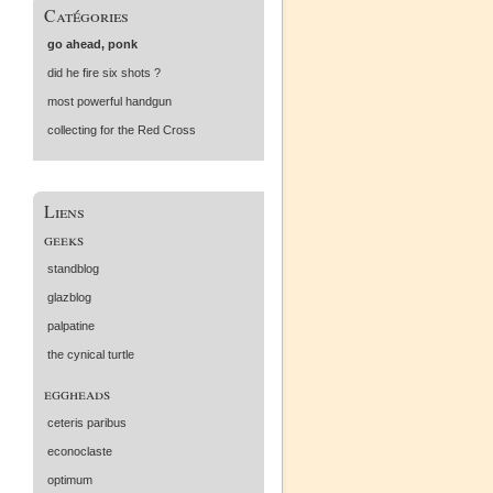
Catégories
go ahead, ponk
did he fire six shots ?
most powerful handgun
collecting for the Red Cross
Liens
geeks
standblog
glazblog
palpatine
the cynical turtle
eggheads
ceteris paribus
econoclaste
optimum