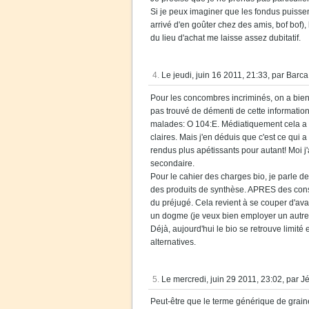
Si je peux imaginer que les fondus puissent
arrivé d'en goûter chez des amis, bof bof)
du lieu d'achat me laisse assez dubitatif.
4.
Le jeudi, juin 16 2011, 21:33, par Barca
Pour les concombres incriminés, on a bien 
pas trouvé de démenti de cette information 
malades: O 104:E. Médiatiquement cela a c
claires. Mais j'en déduis que c'est ce qui
rendus plus apétissants pour autant! Moi 
secondaire.
Pour le cahier des charges bio, je parle de
des produits de synthèse. APRES des const
du préjugé. Cela revient à se couper d'av
un dogme (je veux bien employer un autre
Déjà, aujourd'hui le bio se retrouve limité 
alternatives.
5.
Le mercredi, juin 29 2011, 23:02, par 
Peut-être que le terme générique de graines