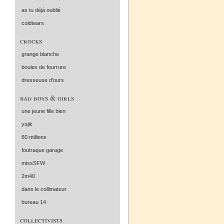
as tu déjà oublié
coldtears
crocks
grange blanche
boules de fourrure
dresseuse d'ours
bad boys & girls
une jeune fille bien
yojik
60 millions
foutraque garage
missSFW
2m40
dans le collimateur
bureau 14
collectivists