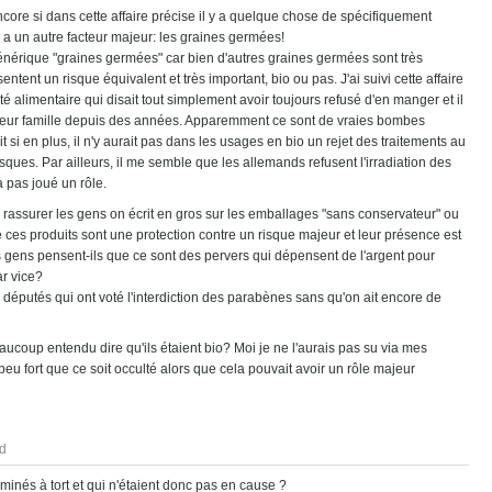
encore si dans cette affaire précise il y a quelque chose de spécifiquement
 y a un autre facteur majeur: les graines germées!
 générique "graines germées" car bien d'autres graines germées sont très
sentent un risque équivalent et très important, bio ou pas. J'ai suivi cette affaire
té alimentaire qui disait tout simplement avoir toujours refusé d'en manger et il
 à leur famille depuis des années. Apparemment ce sont de vraies bombes
t si en plus, il n'y aurait pas dans les usages en bio un rejet des traitements au
isques. Par ailleurs, il me semble que les allemands refusent l'irradiation des
a pas joué un rôle.
rassurer les gens on écrit en gros sur les emballages "sans conservateur" ou
 ces produits sont une protection contre un risque majeur et leur présence est
gens pensent-ils que ce sont des pervers qui dépensent de l'argent pour
ar vice?
es députés qui ont voté l'interdiction des parabènes sans qu'on ait encore de
ucoup entendu dire qu'ils étaient bio? Moi je ne l'aurais pas su via mes
peu fort que ce soit occulté alors que cela pouvait avoir un rôle majeur
d
inés à tort et qui n'étaient donc pas en cause ?