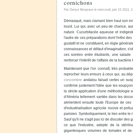
cornichons
Par Denys Bergrave le
mercredi, juin 15 2011
, 
Démasqué, mais clamant bien haut son inn
lourd. Lui qui, avec un peu de chance, aur
nature. Cucurbitacée aqueuse et indigeste
l'autre de ces préparations dont l'infini de
gustatif et ne constituent, en règle généra
connaissances et défaut d'imagination, s'o
ces soirées entre étudiants, une salade. 
renforcer l'intérêt de l'affaire de la bactérie
Maintenant que l'on connaît, très probablem
reprocher leurs erreurs à ceux qui, au dép
concombre
andalou faisait certes un susp
confirme justement l'idée que les soupçons
la stricte application d'une méthodologie s
d'Alméria tellement vantée dans les docume
alimentent ensuite toute l'Europe de ces
d'industrialisation agricole nocive et poll
parisien. Symboliquement, le lien entre le 
Sauf qu'il ne s'agit pas ici de discuter de
ce que l'industrie, adepte de la stérili
gigantesques volumes de tomates et de