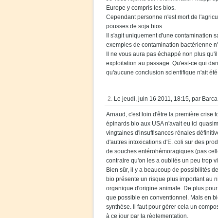
Europe y compris les bios.
Cependant personne n'est mort de l'agricul
pousses de soja bios.
Il s'agit uniquement d'une contamination sa
exemples de contamination bactérienne n
Il ne vous aura pas échappé non plus qu'il 
exploitation au passage. Qu'est-ce qui dan
qu'aucune conclusion scientifique n'ait ét
2.
Le jeudi, juin 16 2011, 18:15, par Barca
Arnaud, c'est loin d'être la première crise 
épinards bio aux USA n'avait eu ici quasime
vingtaines d'insuffisances rénales définitiv
d'autres intoxications d'E. coli sur des pr
de souches entérohémoragiques (pas celles
contraire qu'on les a oubliés un peu trop vi
Bien sûr, il y a beaucoup de possibilités 
bio présente un risque plus important au ni
organique d'origine animale. De plus pour 
que possible en conventionnel. Mais en bio
synthèse. Il faut pour gérer cela un comp
à ce jour par la règlementation.