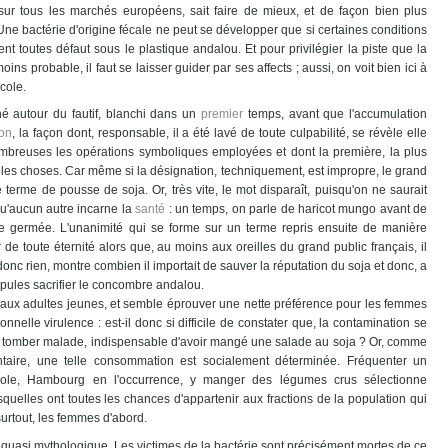
te sur tous les marchés européens, sait faire de mieux, et de façon bien plus
. Une bactérie d'origine fécale ne peut se développer que si certaines conditions
nt toutes défaut sous le plastique andalou. Et pour privilégier la piste que la
ins probable, il faut se laisser guider par ses affects ; aussi, on voit bien ici à
cole.
é autour du fautif, blanchi dans un
premier
temps, avant que l'accumulation
ion
, la façon dont, responsable, il a été lavé de toute culpabilité, se révèle elle
ombreuses les opérations symboliques employées et dont la première, la plus
les choses. Car même si la désignation, techniquement, est impropre, le grand
 terme de pousse de soja. Or, très vite, le mot disparaît, puisqu'on ne saurait
 qu'aucun autre incarne la
santé
: un temps, on parle de haricot mungo avant de
aine germée. L'unanimité qui se forme sur un terme repris ensuite de manière
 de toute éternité alors que, au moins aux oreilles du grand public français, il
donc rien, montre combien il importait de sauver la réputation du soja et donc, a
upules sacrifier le concombre andalou.
ité aux adultes jeunes, et semble éprouver une nette préférence pour les femmes
nelle virulence : est-il donc si difficile de constater que, la contamination se
our tomber malade, indispensable d'avoir mangé une salade au soja ? Or, comme
entaire, une telle consommation est socialement déterminée. Fréquenter un
ole, Hambourg en l'occurrence, y manger des légumes crus sélectionne
squelles ont toutes les chances d'appartenir aux fractions de la population qui
surtout, les femmes d'abord.
n quasi mythologique. Les victimes de la bactérie sont précisément mortes de ce