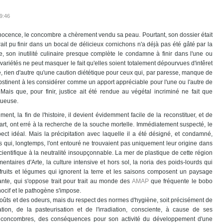
19:46
ocence, le concombre a chèrement vendu sa peau. Pourtant, son dossier était
ait pu finir dans un bocal de délicieux cornichons n'a déjà pas été gâté par la
, son inutilité culinaire presque complète le condamne à finir dans l'une ou
s variétés ne peut masquer le fait qu'elles soient totalement dépourvues d'intêret
le, rien d'autre qu'une caution diététique pour ceux qui, par paresse, manque de
bstinent à les considérer comme un apport appréciable pour l'une ou l'autre de
Mais que, pour finir, justice ait été rendue au végétal incriminé ne fait que
 tueuse.
ent, la fin de l'histoire, il devient évidemment facile de la reconstituer, et de
art, ont erré à la recherche de la souche mortelle. Immédiatement suspecté, le
ect idéal. Mais la précipitation avec laquelle il a été désigné, et condamné,
 qui, longtemps, l'ont entouré ne trouvaient pas uniquement leur origine dans
cientifique à la neutralité insoupçonnable. La mer de plastique de cette région
ntaires d'Arte, la culture intensive et hors sol, la noria des poids-lourds qui
 fruits et légumes qui ignorent la terre et les saisons composent un paysage
uante, qui s'oppose trait pour trait au monde des
AMAP
que fréquente le bobo
nocif et le pathogène s'impose.
s goûts et des odeurs, mais du respect des normes d'hygiène, soit précisément de
sation, de la pasteurisation et de l'irradiation, consciente, à cause de ses
 concombres, des conséquences pour son activité du développement d'une