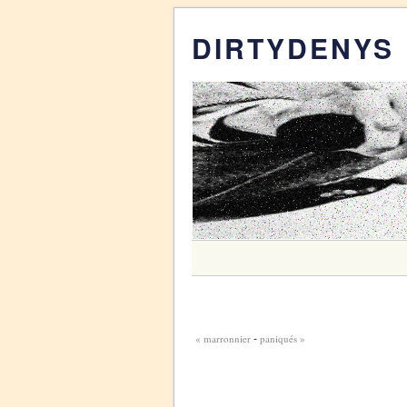
DIRTYDENYS
« marronnier
paniqués »
-