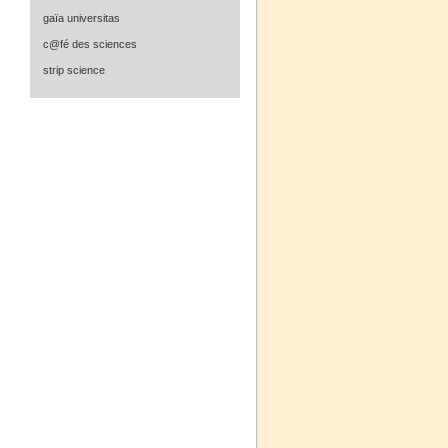
gaïa universitas
c@fé des sciences
strip science