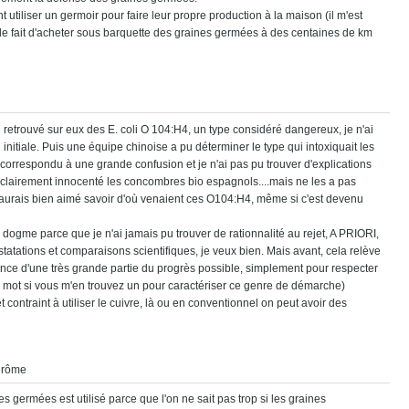
 utiliser un germoir pour faire leur propre production à la maison (il m'est
, le fait d'acheter sous barquette des graines germées à des centaines de km
retrouvé sur eux des E. coli O 104:H4, un type considéré dangereux, je n'ai
initiale. Puis une équipe chinoise a pu déterminer le type qui intoxiquait les
orrespondu à une grande confusion et je n'ai pas pu trouver d'explications
 a clairement innocenté les concombres bio espagnols....mais ne les a pas
j'aurais bien aimé savoir d'où venaient ces O104:H4, même si c'est devenu
 dogme parce que je n'ai jamais pu trouver de rationnalité au rejet, A PRIORI,
atations et comparaisons scientifiques, je veux bien. Mais avant, cela relève
ance d'une très grande partie du progrès possible, simplement pour respecter
 mot si vous m'en trouvez un pour caractériser ce genre de démarche)
et contraint à utiliser le cuivre, là ou en conventionnel on peut avoir des
Jérôme
 germées est utilisé parce que l'on ne sait pas trop si les graines