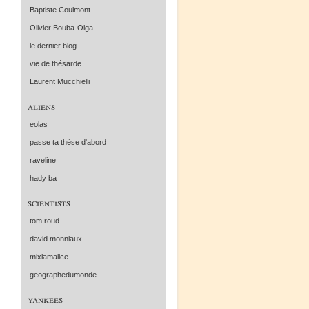
Baptiste Coulmont
Olivier Bouba-Olga
le dernier blog
vie de thésarde
Laurent Mucchielli
aliens
eolas
passe ta thèse d'abord
raveline
hady ba
scientists
tom roud
david monniaux
mixlamalice
geographedumonde
yankees