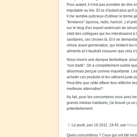
Pour autant, il n'est pas possible de dire 
imputable au bio. Et ce d'autant plus qu'il
Il me semble judicieux d'utiliser le terme
"tendance" (quinoa, radis, haricot...) et pré
sur le blog d'un expert américain de sécuri
citait des collègues qui les interdisaient
sanitaires, ces choses là. Et il se demandai
chlore avant germination, qui limitent les r
aliments et il faudrait s'assurer que cela n'
Nous vivons une époque fantastique: pour 
"non traité". On a complètement oublié que
désormais perçue comme inquiétante. Les 
acheter ces produits et les utilisent juste p
Peut-être que cette affaire fera réfléchir l
meilleure alternative?
Au fait, pour les concombres vous avez bea
grands médias habituels, j'ai trouvé ça un 
potentiellement.
3.
Le jeudi, juin 16 2011, 19:45, par
Arnau
Quels concombres ? Ceux qui ont été incrim