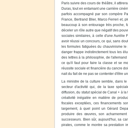
Paris suivre des cours de théâtre, il attirer
Duras, tout en entamant une carrière ciném
parfois accompagné par son compère Patri
France, Bertrand Blier, Marco Ferreri et, 
beaucoup à son entourage très proche, fam
déceler un rôle autre que négatif des pouvoi
sociales similaires, à celle d'une Aurélie F
avoir réussi un concours, ce qui, sans dou
les formules fatiguées du chauvinisme le
danger frappe indistinctement tous les é
des lettres à la philosophie, de l'allemand
ce qu'il faut pour faire la classe et se
réussite sociale et financière du cancre doit
nait du fait de ne pas se contenter d'être u
La ministre de la culture semble, dans l
secteur d'activité qui, de la taxe spéc
diffusion, du statut spécial de Canal + à la
créativité inégalée en matière de produ
fiscales exceptées, ces financements so
largement, à quel point un Gérard Depar
produire des œuvres, son acharnement 
successeurs. Bien sûr, aujourd'hui, sa car
pirates, comme le montre sa prestation 