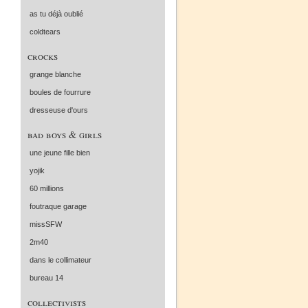
as tu déjà oublié
coldtears
crocks
grange blanche
boules de fourrure
dresseuse d'ours
bad boys & girls
une jeune fille bien
yojik
60 millions
foutraque garage
missSFW
2m40
dans le collimateur
bureau 14
collectivists