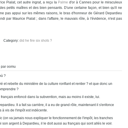
ce Pialat, cet autre ingrat, a reçu la
Palme
d'or à Cannes pour le miraculeux
des petits maîtres et des bien pensants. D'une certaine façon, et bien qu'il ne
ne pas appui sur les mêmes raisons, le bras d'honneur de Gérard Depardieu
di par Maurice Pialat ; dans l'affaire, le mauvais rôle, à l'évidence, n'est pas
did he fire six shots ?
, par oomu
où ?
et rebelle du ministère de la culture ronflant et rentier ? et que donc un
comprendre ?
français enfoncé dans la subvention, mais au moins il existe, lui.
epardieu. Il a fait sa carrière, il a eu de grand rôle, maintenant il s'enfonce
is à vis de l'impôt est indécente.
c (on va jamais nous expliquer le fonctionnement de l'impôt, les tranches
i son argent à Depardieu, il le doit aussi au français qui sont allés le voir.