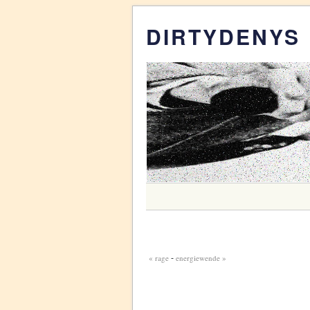
DIRTYDENYS
« rage
energiewende »
-