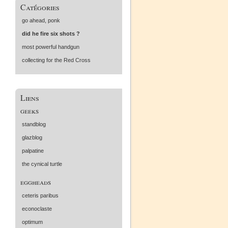
Catégories
go ahead, ponk
did he fire six shots ?
most powerful handgun
collecting for the Red Cross
Liens
geeks
standblog
glazblog
palpatine
the cynical turtle
eggheads
ceteris paribus
econoclaste
optimum