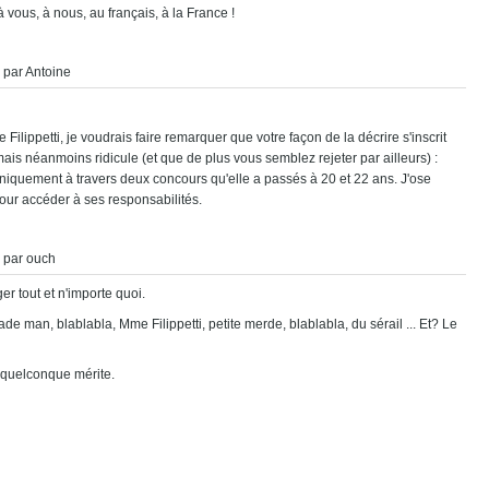
, à vous, à nous, au français, à la France !
 par Antoine
lippetti, je voudrais faire remarquer que votre façon de la décrire s'inscrit
ais néanmoins ridicule (et que de plus vous semblez rejeter par ailleurs) :
uniquement à travers deux concours qu'elle a passés à 20 et 22 ans. J'ose
our accéder à ses responsabilités.
 par ouch
r tout et n'importe quoi.
de man, blablabla, Mme Filippetti, petite merde, blablabla, du sérail ... Et? Le
n quelconque mérite.