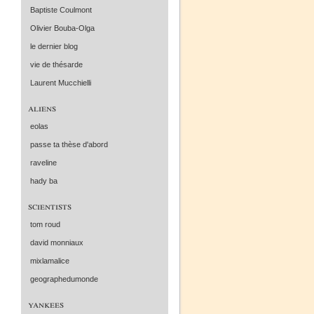
Baptiste Coulmont
Olivier Bouba-Olga
le dernier blog
vie de thésarde
Laurent Mucchielli
aliens
eolas
passe ta thèse d'abord
raveline
hady ba
scientists
tom roud
david monniaux
mixlamalice
geographedumonde
yankees