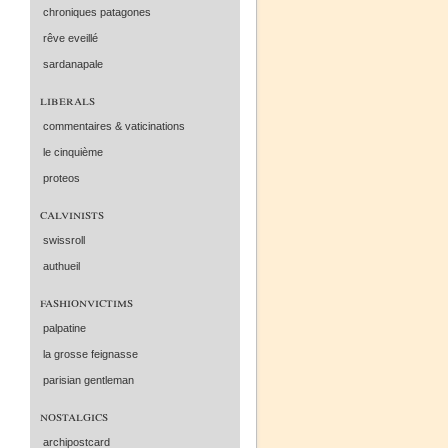
chroniques patagones
rêve eveillé
sardanapale
liberals
commentaires & vaticinations
le cinquième
proteos
calvinists
swissroll
authueil
fashionvictims
palpatine
la grosse feignasse
parisian gentleman
nostalgics
archipostcard