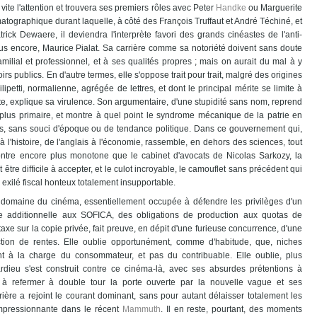
a vite l'attention et trouvera ses premiers rôles avec Peter
Handke
ou Marguerite
atographique durant laquelle, à côté des François Truffaut et André Téchiné, et
ck Dewaere, il deviendra l'interprète favori des grands cinéastes de l'anti-
plus encore, Maurice Pialat. Sa carrière comme sa notoriété doivent sans doute
ilial et professionnel, et à ses qualités propres ; mais on aurait du mal à y
rs publics. En d'autre termes, elle s'oppose trait pour trait, malgré des origines
ilipetti, normalienne, agrégée de lettres, et dont le principal mérite se limite à
te, explique sa virulence. Son argumentaire, d'une stupidité sans nom, reprend
 plus primaire, et montre à quel point le syndrome mécanique de la patrie en
lus, sans souci d'époque ou de tendance politique. Dans ce gouvernement qui,
 à l'histoire, de l'anglais à l'économie, rassemble, en dehors des sciences, tout
 montre encore plus monotone que le cabinet d'avocats de Nicolas Sarkozy, la
 être difficile à accepter, et le culot incroyable, le camouflet sans précédent qui
n exilé fiscal honteux totalement insupportable.
e domaine du cinéma, essentiellement occupée à défendre les privilèges d'un
iale additionnelle aux SOFICA, des obligations de production aux quotas de
 taxe sur la copie privée, fait preuve, en dépit d'une furieuse concurrence, d'une
ction de rentes. Elle oublie opportunément, comme d'habitude, que, niches
nt à la charge du consommateur, et pas du contribuable. Elle oublie, plus
dieu s'est construit contre ce cinéma-là, avec ses absurdes prétentions à
à refermer à double tour la porte ouverte par la nouvelle vague et ses
rière a rejoint le courant dominant, sans pour autant délaisser totalement les
impressionnante dans le récent
Mammuth
. Il en reste, pourtant, des moments