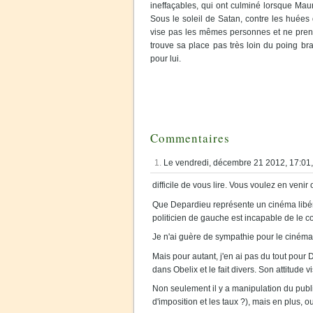
ineffaçables, qui ont culminé lorsque Mauri
Sous le soleil de Satan, contre les huées 
vise pas les mêmes personnes et ne pren
trouve sa place pas très loin du poing bran
pour lui.
Commentaires
1.
Le vendredi, décembre 21 2012, 17:01
difficile de vous lire. Vous voulez en venir 
Que Depardieu représente un cinéma libéré 
politicien de gauche est incapable de le 
Je n'ai guère de sympathie pour le cinéma 
Mais pour autant, j'en ai pas du tout pour D
dans Obelix et le fait divers. Son attitude v
Non seulement il y a manipulation du publi
d'imposition et les taux ?), mais en plus, ou