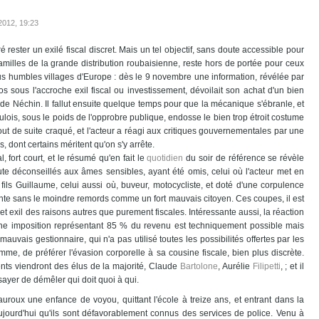
2012
, 19:23
rester un exilé fiscal discret. Mais un tel objectif, sans doute accessible pour
milles de la grande distribution roubaisienne, reste hors de portée pour ceux
us humbles villages d'Europe : dès le 9 novembre une information, révélée par
 sous l'accroche exil fiscal ou investissement, dévoilait son achat d'un bien
e Néchin. Il fallut ensuite quelque temps pour que la mécanique s'ébranle, et
ois, sous le poids de l'opprobre publique, endosse le bien trop étroit costume
out de suite craqué, et l'acteur a réagi aux critiques gouvernementales par une
 dont certains méritent qu'on s'y arrête.
, fort court, et le résumé qu'en fait le
quotidien
du soir de référence se révèle
oute déconseillés aux âmes sensibles, ayant été omis, celui où l'acteur met en
 fils Guillaume, celui aussi où, buveur, motocycliste, et doté d'une corpulence
sente sans le moindre remords comme un fort mauvais citoyen. Ces coupes, il est
et exil des raisons autres que purement fiscales. Intéressante aussi, la réaction
une imposition représentant 85 % du revenu est techniquement possible mais
mauvais gestionnaire, qui n'a pas utilisé toutes les possibilités offertes par les
omme, de préférer l'évasion corporelle à sa cousine fiscale, bien plus discrète.
nts viendront des élus de la majorité, Claude
Bartolone
, Aurélie
Filipetti
, ; et il
sayer de démêler qui doit quoi à qui.
oux une enfance de voyou, quittant l'école à treize ans, et entrant dans la
ujourd'hui qu'ils sont défavorablement connus des services de police. Venu à