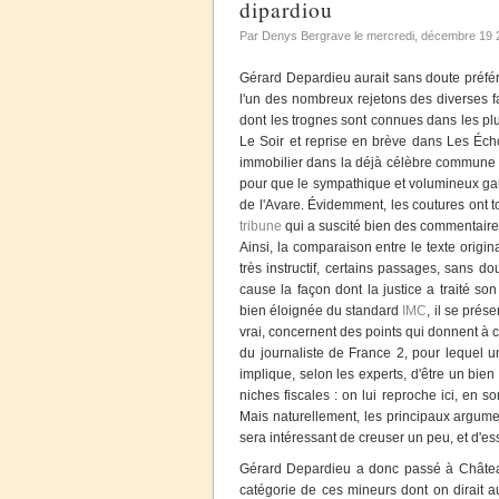
dipardiou
Par Denys Bergrave le
mercredi, décembre 19 
Gérard Depardieu aurait sans doute préféré 
l'un des nombreux rejetons des diverses fa
dont les trognes sont connues dans les pl
Le Soir et reprise en brève dans Les Échos
immobilier dans la déjà célèbre commune d
pour que le sympathique et volumineux gaul
de l'Avare. Évidemment, les coutures ont t
tribune
qui a suscité bien des commentaires,
Ainsi, la comparaison entre le texte original
très instructif, certains passages, sans d
cause la façon dont la justice a traité son
bien éloignée du standard
IMC
, il se pré
vrai, concernent des points qui donnent à c
du journaliste de France 2, pour lequel 
implique, selon les experts, d'être un bien 
niches fiscales : on lui reproche ici, en s
Mais naturellement, les principaux argume
sera intéressant de creuser un peu, et d'es
Gérard Depardieu a donc passé à Châteaur
catégorie de ces mineurs dont on dirait a