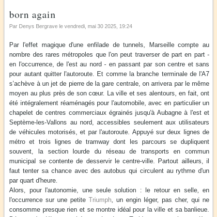
born again
Par Denys Bergrave le
vendredi, mai 30 2025
, 19:24
Par l'effet magique d'une enfilade de tunnels, Marseille compte au
nombre des rares métropoles que l'on peut traverser de part en part -
en l'occurrence, de l'est au nord - en passant par son centre et sans
pour autant quitter l'autoroute. Et comme la branche terminale de l'A7
s’achève à un jet de pierre de la gare centrale, on arrivera par le même
moyen au plus près de son cœur. La ville et ses alentours, en fait, ont
été intégralement réaménagés pour l'automobile, avec en particulier un
chapelet de centres commerciaux égrainés jusqu'à Aubagne à l'est et
Septème-les-Vallons au nord, accessibles seulement aux utilisateurs
de véhicules motorisés, et par l'autoroute. Appuyé sur deux lignes de
métro et trois lignes de tramway dont les parcours se dupliquent
souvent, la section lourde du réseau de transports en commun
municipal se contente de desservir le centre-ville. Partout ailleurs, il
faut tenter sa chance avec des autobus qui circulent au rythme d'un
par quart d'heure.
Alors, pour l'autonomie, une seule solution : le retour en selle, en
l'occurrence sur une petite
Triumph
, un engin léger, pas cher, qui ne
consomme presque rien et se montre idéal pour la ville et sa banlieue.