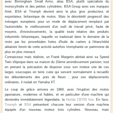
avec Birmingham Small Arms, alias BSA, plutôt spécialiste du
monocylindre et des petites cylindrées. BSA Group avec ses marques
Ariel, BSA et Triumph devient ainsi le plus gros producteur, et
exportateur, britannique de motos. Mais le désintérêt progressif des
ménages européens pour un mode de déplacement remplacé par
l'automobile, le vieillissement d'un outil de travail privé, faute de
moyens, d'investissements, la qualité toute relative des produits
industriels britanniques, laquelle se traduisait dans le domaine de la
moto par les proverbiales fuites d'huile de carters à l'étanchéité
aléatoire feront de cette activité autrefois triomphante un patrimoine de
plus en plus menacé.
Connaisseur mais réaliste, un Frank Margerin abritait ainsi sa Speed
Twin d'époque dans sa maison du 15ème arrondissement parisien, tout
en prenant la précaution de disposer sous son moteur une de ces
larges soucoupes en terre cuite qui servent normalement à recueillir
les débordements des pots de fleurs ; pour ses déplacements
ordinaires, il roulait en Yamaha XT.
Le coup de grâce arrivera en 1969, avec l'irruption des motos
japonaises, modernes et fiables, et en particulier d'une machine qui
deviendra immédiatement légendaire, la
Honda CB750 four
. En face,
Triumph
et
BSA
présentent chacune leur version d'une machine
équipée d'un nouveau moteur trois cylindres. Nouveau, mais