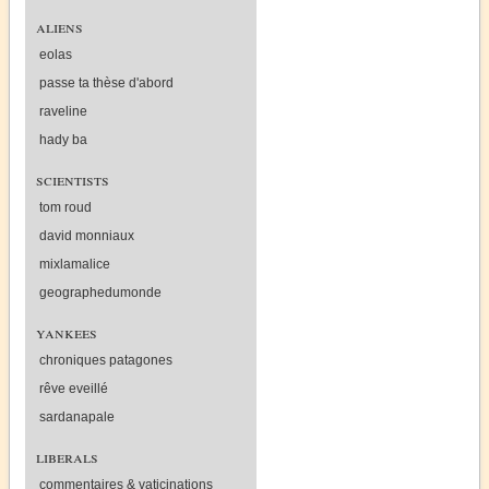
aliens
eolas
passe ta thèse d'abord
raveline
hady ba
scientists
tom roud
david monniaux
mixlamalice
geographedumonde
yankees
chroniques patagones
rêve eveillé
sardanapale
liberals
commentaires & vaticinations