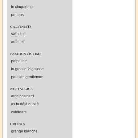
le cinquième
proteos
calvinists
swissroll
authueil
fashionvictims
palpatine
la grosse feignasse
parisian gentleman
nostalgics
archipostcard
as tu déjà oublié
coldtears
crocks
grange blanche