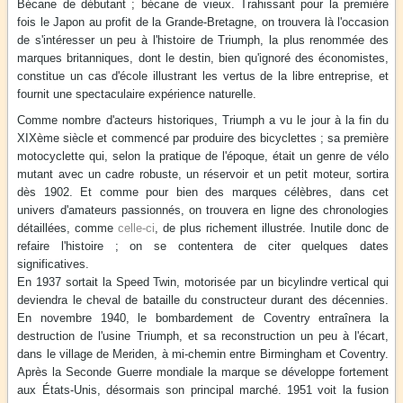
Bécane de débutant ; bécane de vieux. Trahissant pour la première
fois le Japon au profit de la Grande-Bretagne, on trouvera là l'occasion
de s'intéresser un peu à l'histoire de Triumph, la plus renommée des
marques britanniques, dont le destin, bien qu'ignoré des économistes,
constitue un cas d'école illustrant les vertus de la libre entreprise, et
fournit une spectaculaire expérience naturelle.
Comme nombre d'acteurs historiques, Triumph a vu le jour à la fin du
XIXème siècle et commencé par produire des bicyclettes ; sa première
motocyclette qui, selon la pratique de l'époque, était un genre de vélo
mutant avec un cadre robuste, un réservoir et un petit moteur, sortira
dès 1902. Et comme pour bien des marques célèbres, dans cet
univers d'amateurs passionnés, on trouvera en ligne des chronologies
détaillées, comme
celle-ci
, de plus richement illustrée. Inutile donc de
refaire l'histoire ; on se contentera de citer quelques dates
significatives.
En 1937 sortait la Speed Twin, motorisée par un bicylindre vertical qui
deviendra le cheval de bataille du constructeur durant des décennies.
En novembre 1940, le bombardement de Coventry entraînera la
destruction de l'usine Triumph, et sa reconstruction un peu à l'écart,
dans le village de Meriden, à mi-chemin entre Birmingham et Coventry.
Après la Seconde Guerre mondiale la marque se développe fortement
aux États-Unis, désormais son principal marché. 1951 voit la fusion