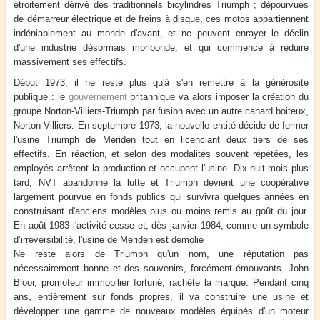
étroitement dérivé des traditionnels bicylindres Triumph ; dépourvues
de démarreur électrique et de freins à disque, ces motos appartiennent
indéniablement au monde d'avant, et ne peuvent enrayer le déclin
d'une industrie désormais moribonde, et qui commence à réduire
massivement ses effectifs.
Début 1973, il ne reste plus qu'à s'en remettre à la générosité
publique : le
gouvernement
britannique va alors imposer la création du
groupe Norton-Villiers-Triumph par fusion avec un autre canard boiteux,
Norton-Villiers. En septembre 1973, la nouvelle entité décide de fermer
l'usine Triumph de Meriden tout en licenciant deux tiers de ses
effectifs. En réaction, et selon des modalités souvent répétées, les
employés arrêtent la production et occupent l'usine. Dix-huit mois plus
tard, NVT abandonne la lutte et Triumph devient une coopérative
largement pourvue en fonds publics qui survivra quelques années en
construisant d'anciens modèles plus ou moins remis au goût du jour.
En août 1983 l'activité cesse et, dès janvier 1984, comme un symbole
d’irréversibilité, l'usine de Meriden est démolie
Ne reste alors de Triumph qu'un nom, une réputation pas
nécessairement bonne et des souvenirs, forcément émouvants. John
Bloor, promoteur immobilier fortuné, rachète la marque. Pendant cinq
ans, entièrement sur fonds propres, il va construire une usine et
développer une gamme de nouveaux modèles équipés d'un moteur