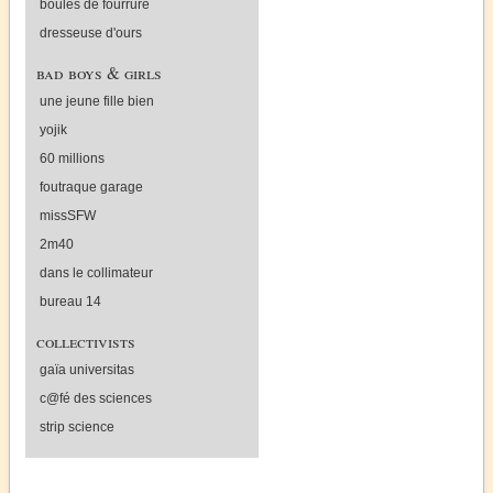
boules de fourrure
dresseuse d'ours
bad boys & girls
une jeune fille bien
yojik
60 millions
foutraque garage
missSFW
2m40
dans le collimateur
bureau 14
collectivists
gaïa universitas
c@fé des sciences
strip science