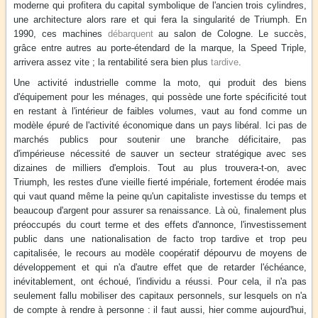
moderne qui profitera du capital symbolique de l'ancien trois cylindres,
une architecture alors rare et qui fera la singularité de Triumph. En
1990, ces machines
débarquent
au salon de Cologne. Le succès,
grâce entre autres au porte-étendard de la marque, la Speed Triple,
arrivera assez vite ; la rentabilité sera bien plus
tardive
.
Une activité industrielle comme la moto, qui produit des biens
d'équipement pour les ménages, qui possède une forte spécificité tout
en restant à l'intérieur de faibles volumes, vaut au fond comme un
modèle épuré de l'activité économique dans un pays libéral. Ici pas de
marchés publics pour soutenir une branche déficitaire, pas
d'impérieuse nécessité de sauver un secteur stratégique avec ses
dizaines de milliers d'emplois. Tout au plus trouvera-t-on, avec
Triumph, les restes d'une vieille fierté impériale, fortement érodée mais
qui vaut quand même la peine qu'un capitaliste investisse du temps et
beaucoup d'argent pour assurer sa renaissance. Là où, finalement plus
préoccupés du court terme et des effets d'annonce, l'investissement
public dans une nationalisation de facto trop tardive et trop peu
capitalisée, le recours au modèle coopératif dépourvu de moyens de
développement et qui n'a d'autre effet que de retarder l'échéance,
inévitablement, ont échoué, l'individu a réussi. Pour cela, il n'a pas
seulement fallu mobiliser des capitaux personnels, sur lesquels on n'a
de compte à rendre à personne : il faut aussi, hier comme aujourd'hui,