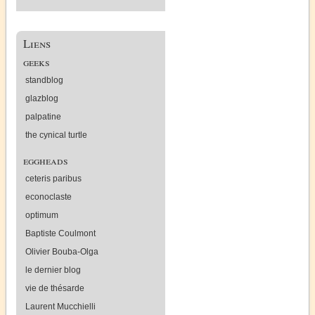
Liens
geeks
standblog
glazblog
palpatine
the cynical turtle
eggheads
ceteris paribus
econoclaste
optimum
Baptiste Coulmont
Olivier Bouba-Olga
le dernier blog
vie de thésarde
Laurent Mucchielli