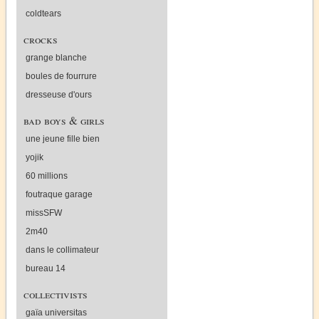
coldtears
crocks
grange blanche
boules de fourrure
dresseuse d'ours
bad boys & girls
une jeune fille bien
yojik
60 millions
foutraque garage
missSFW
2m40
dans le collimateur
bureau 14
collectivists
gaïa universitas