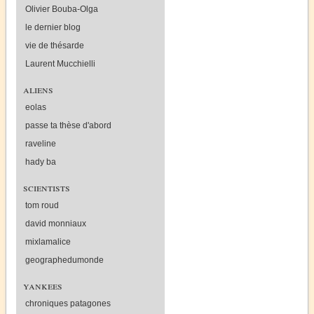
Olivier Bouba-Olga
le dernier blog
vie de thésarde
Laurent Mucchielli
aliens
eolas
passe ta thèse d'abord
raveline
hady ba
scientists
tom roud
david monniaux
mixlamalice
geographedumonde
yankees
chroniques patagones