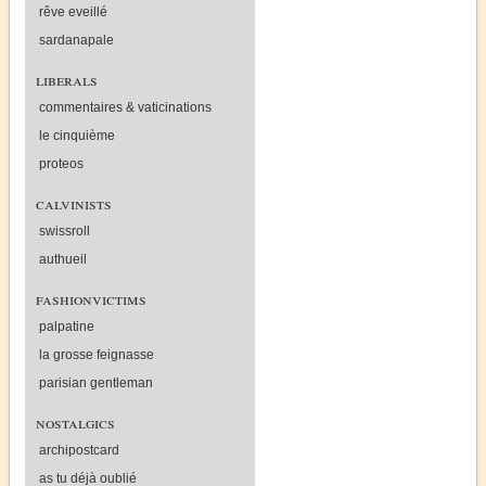
rêve eveillé
sardanapale
liberals
commentaires & vaticinations
le cinquième
proteos
calvinists
swissroll
authueil
fashionvictims
palpatine
la grosse feignasse
parisian gentleman
nostalgics
archipostcard
as tu déjà oublié