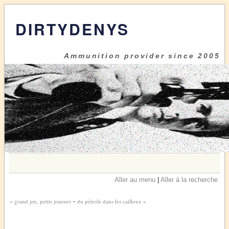
DIRTYDENYS
Ammunition provider since 2005
Aller au menu
|
Aller à la recherche
« grand jeu, petits joueurs
-
du pétrole dans les cailloux »