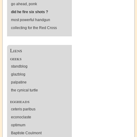
go ahead, ponk
did he fire six shots ?
most powerful handgun
collecting for the Red Cross
Liens
geeks
standblog
glazblog
palpatine
the cynical turtle
eggheads
ceteris paribus
econoclaste
optimum
Baptiste Coulmont