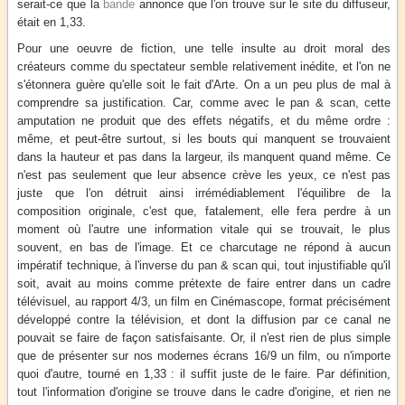
serait-ce que la
bande
annonce que l'on trouve sur le site du diffuseur,
était en 1,33.
Pour une oeuvre de fiction, une telle insulte au droit moral des
créateurs comme du spectateur semble relativement inédite, et l'on ne
s'étonnera guère qu'elle soit le fait d'Arte. On a un peu plus de mal à
comprendre sa justification. Car, comme avec le pan & scan, cette
amputation ne produit que des effets négatifs, et du même ordre :
même, et peut-être surtout, si les bouts qui manquent se trouvaient
dans la hauteur et pas dans la largeur, ils manquent quand même. Ce
n'est pas seulement que leur absence crève les yeux, ce n'est pas
juste que l'on détruit ainsi irrémédiablement l'équilibre de la
composition originale, c'est que, fatalement, elle fera perdre à un
moment où l'autre une information vitale qui se trouvait, le plus
souvent, en bas de l'image. Et ce charcutage ne répond à aucun
impératif technique, à l'inverse du pan & scan qui, tout injustifiable qu'il
soit, avait au moins comme prétexte de faire entrer dans un cadre
télévisuel, au rapport 4/3, un film en Cinémascope, format précisément
développé contre la télévision, et dont la diffusion par ce canal ne
pouvait se faire de façon satisfaisante. Or, il n'est rien de plus simple
que de présenter sur nos modernes écrans 16/9 un film, ou n'importe
quoi d'autre, tourné en 1,33 : il suffit juste de le faire. Par définition,
tout l'information d'origine se trouve dans le cadre d'origine, et rien ne