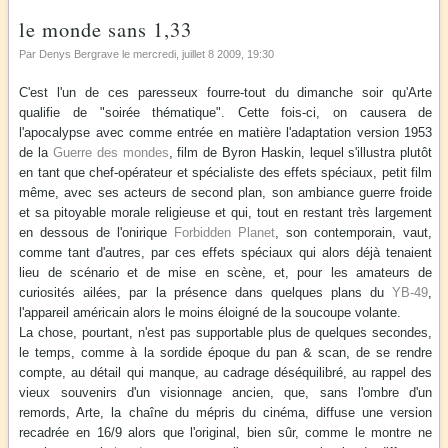
le monde sans 1,33
Par Denys Bergrave le
mercredi, juillet 8 2009
, 19:30
C'est l'un de ces paresseux fourre-tout du dimanche soir qu'Arte
qualifie de "soirée thématique". Cette fois-ci, on causera de
l'apocalypse avec comme entrée en matière l'adaptation version 1953
de la
Guerre des mondes
, film de Byron Haskin, lequel s'illustra plutôt
en tant que chef-opérateur et spécialiste des effets spéciaux, petit film
même, avec ses acteurs de second plan, son ambiance guerre froide
et sa pitoyable morale religieuse et qui, tout en restant très largement
en dessous de l'onirique
Forbidden Planet
, son contemporain, vaut,
comme tant d'autres, par ces effets spéciaux qui alors déjà tenaient
lieu de scénario et de mise en scène, et, pour les amateurs de
curiosités ailées, par la présence dans quelques plans du
YB-49
,
l'appareil américain alors le moins éloigné de la soucoupe volante.
La chose, pourtant, n'est pas supportable plus de quelques secondes,
le temps, comme à la sordide époque du pan & scan, de se rendre
compte, au détail qui manque, au cadrage déséquilibré, au rappel des
vieux souvenirs d'un visionnage ancien, que, sans l'ombre d'un
remords, Arte, la chaîne du mépris du cinéma, diffuse une version
recadrée en 16/9 alors que l'original, bien sûr, comme le montre ne