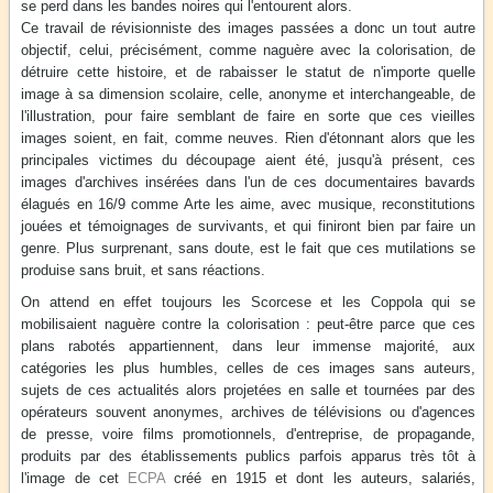
se perd dans les bandes noires qui l'entourent alors.
Ce travail de révisionniste des images passées a donc un tout autre
objectif, celui, précisément, comme naguère avec la colorisation, de
détruire cette histoire, et de rabaisser le statut de n'importe quelle
image à sa dimension scolaire, celle, anonyme et interchangeable, de
l'illustration, pour faire semblant de faire en sorte que ces vieilles
images soient, en fait, comme neuves. Rien d'étonnant alors que les
principales victimes du découpage aient été, jusqu'à présent, ces
images d'archives insérées dans l'un de ces documentaires bavards
élagués en 16/9 comme Arte les aime, avec musique, reconstitutions
jouées et témoignages de survivants, et qui finiront bien par faire un
genre. Plus surprenant, sans doute, est le fait que ces mutilations se
produise sans bruit, et sans réactions.
On attend en effet toujours les Scorcese et les Coppola qui se
mobilisaient naguère contre la colorisation : peut-être parce que ces
plans rabotés appartiennent, dans leur immense majorité, aux
catégories les plus humbles, celles de ces images sans auteurs,
sujets de ces actualités alors projetées en salle et tournées par des
opérateurs souvent anonymes, archives de télévisions ou d'agences
de presse, voire films promotionnels, d'entreprise, de propagande,
produits par des établissements publics parfois apparus très tôt à
l'image de cet
ECPA
créé en 1915 et dont les auteurs, salariés,