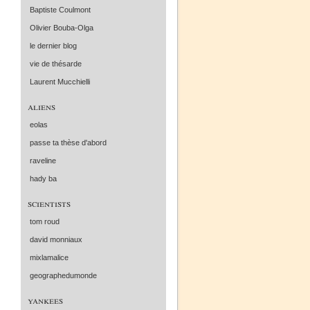
Baptiste Coulmont
Olivier Bouba-Olga
le dernier blog
vie de thésarde
Laurent Mucchielli
aliens
eolas
passe ta thèse d'abord
raveline
hady ba
scientists
tom roud
david monniaux
mixlamalice
geographedumonde
yankees