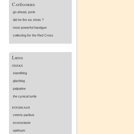
Catégories
go ahead, ponk
did he fire six shots ?
most powerful handgun
collecting for the Red Cross
Liens
geeks
standblog
glazblog
palpatine
the cynical turtle
eggheads
ceteris paribus
econoclaste
optimum