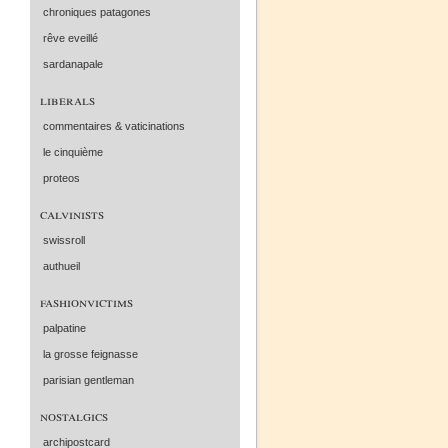
chroniques patagones
rêve eveillé
sardanapale
liberals
commentaires & vaticinations
le cinquième
proteos
calvinists
swissroll
authueil
fashionvictims
palpatine
la grosse feignasse
parisian gentleman
nostalgics
archipostcard