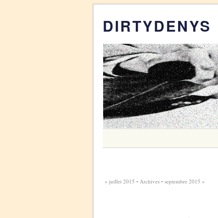
DIRTYDENYS
« juillet 2015
Archives
septembre 2015 »
-
-