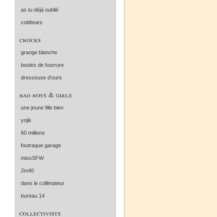
as tu déjà oublié
coldtears
crocks
grange blanche
boules de fourrure
dresseuse d'ours
bad boys & girls
une jeune fille bien
yojik
60 millions
foutraque garage
missSFW
2m40
dans le collimateur
bureau 14
collectivists