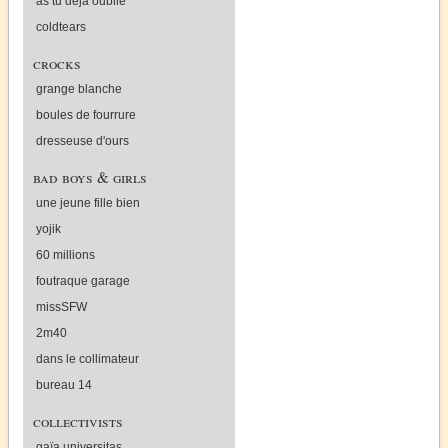
as tu déjà oublié
coldtears
crocks
grange blanche
boules de fourrure
dresseuse d'ours
bad boys & girls
une jeune fille bien
yojik
60 millions
foutraque garage
missSFW
2m40
dans le collimateur
bureau 14
collectivists
gaïa universitas