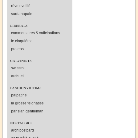
rêve eveillé
sardanapale
liberals
commentaires & vaticinations
le cinquième
proteos
calvinists
swissroll
authueil
fashionvictims
palpatine
la grosse feignasse
parisian gentleman
nostalgics
archipostcard