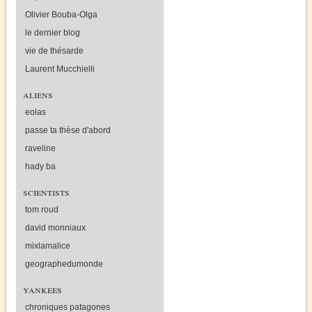
Olivier Bouba-Olga
le dernier blog
vie de thésarde
Laurent Mucchielli
aliens
eolas
passe ta thèse d'abord
raveline
hady ba
scientists
tom roud
david monniaux
mixlamalice
geographedumonde
yankees
chroniques patagones