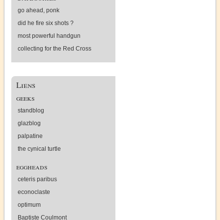
go ahead, ponk
did he fire six shots ?
most powerful handgun
collecting for the Red Cross
Liens
geeks
standblog
glazblog
palpatine
the cynical turtle
eggheads
ceteris paribus
econoclaste
optimum
Baptiste Coulmont