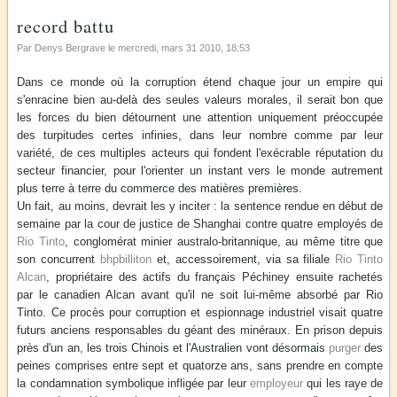
record battu
Par Denys Bergrave le
mercredi, mars 31 2010
, 18:53
Dans ce monde où la corruption étend chaque jour un empire qui
s'enracine bien au-delà des seules valeurs morales, il serait bon que
les forces du bien détournent une attention uniquement préoccupée
des turpitudes certes infinies, dans leur nombre comme par leur
variété, de ces multiples acteurs qui fondent l'exécrable réputation du
secteur financier, pour l'orienter un instant vers le monde autrement
plus terre à terre du commerce des matières premières.
Un fait, au moins, devrait les y inciter : la sentence rendue en début de
semaine par la cour de justice de Shanghai contre quatre employés de
Rio Tinto
, conglomérat minier australo-britannique, au même titre que
son concurrent
bhpbilliton
et, accessoirement, via sa filiale
Rio Tinto
Alcan
, propriétaire des actifs du français Péchiney ensuite rachetés
par le canadien Alcan avant qu'il ne soit lui-même absorbé par Rio
Tinto. Ce procès pour corruption et espionnage industriel visait quatre
futurs anciens responsables du géant des minéraux. En prison depuis
près d'un an, les trois Chinois et l'Australien vont désormais
purger
des
peines comprises entre sept et quatorze ans, sans prendre en compte
la condamnation symbolique infligée par leur
employeur
qui les raye de