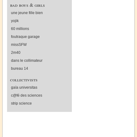
bad boys & girls
une jeune fille bien
yojik
60 millions
foutraque garage
missSFW
2m40
dans le collimateur
bureau 14
collectivists
gaïa universitas
c@fé des sciences
strip science