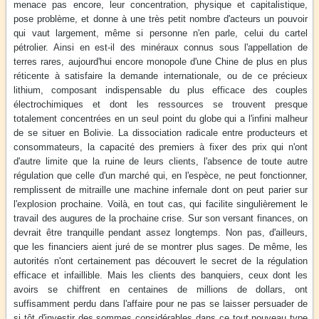
menace pas encore, leur concentration, physique et capitalistique,
pose problème, et donne à une très petit nombre d'acteurs un pouvoir
qui vaut largement, même si personne n'en parle, celui du cartel
pétrolier. Ainsi en est-il des minéraux connus sous l'appellation de
terres rares, aujourd'hui encore monopole d'une Chine de plus en plus
réticente à satisfaire la demande internationale, ou de ce précieux
lithium, composant indispensable du plus efficace des couples
électrochimiques et dont les ressources se trouvent presque
totalement concentrées en un seul point du globe qui a l'infini malheur
de se situer en Bolivie. La dissociation radicale entre producteurs et
consommateurs, la capacité des premiers à fixer des prix qui n'ont
d'autre limite que la ruine de leurs clients, l'absence de toute autre
régulation que celle d'un marché qui, en l'espèce, ne peut fonctionner,
remplissent de mitraille une machine infernale dont on peut parier sur
l'explosion prochaine. Voilà, en tout cas, qui facilite singulièrement le
travail des augures de la prochaine crise. Sur son versant finances, on
devrait être tranquille pendant assez longtemps. Non pas, d'ailleurs,
que les financiers aient juré de se montrer plus sages. De même, les
autorités n'ont certainement pas découvert le secret de la régulation
efficace et infaillible. Mais les clients des banquiers, ceux dont les
avoirs se chiffrent en centaines de millions de dollars, ont
suffisamment perdu dans l'affaire pour ne pas se laisser persuader de
si tôt d'investir des sommes considérables dans ce tout nouveau type