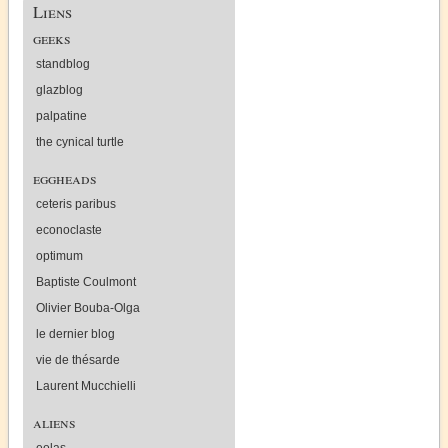
Liens
geeks
standblog
glazblog
palpatine
the cynical turtle
eggheads
ceteris paribus
econoclaste
optimum
Baptiste Coulmont
Olivier Bouba-Olga
le dernier blog
vie de thésarde
Laurent Mucchielli
aliens