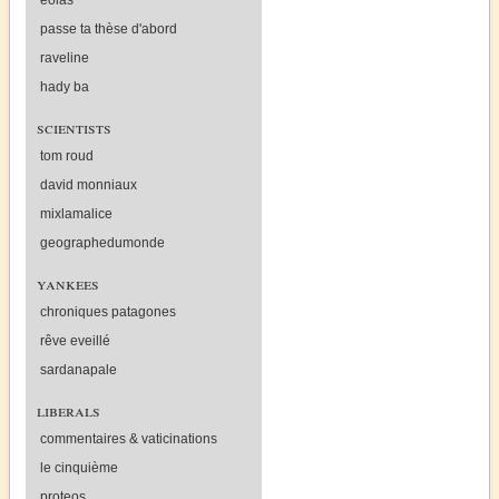
eolas
passe ta thèse d'abord
raveline
hady ba
scientists
tom roud
david monniaux
mixlamalice
geographedumonde
yankees
chroniques patagones
rêve eveillé
sardanapale
liberals
commentaires & vaticinations
le cinquième
proteos