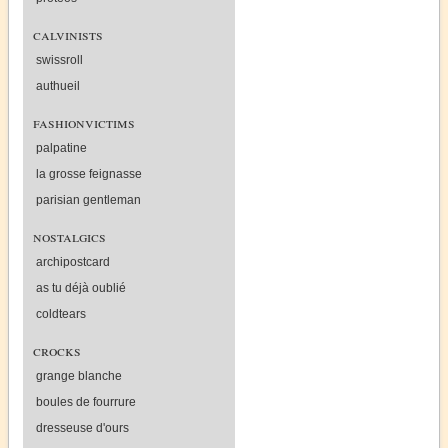
calvinists
swissroll
authueil
fashionvictims
palpatine
la grosse feignasse
parisian gentleman
nostalgics
archipostcard
as tu déjà oublié
coldtears
crocks
grange blanche
boules de fourrure
dresseuse d'ours