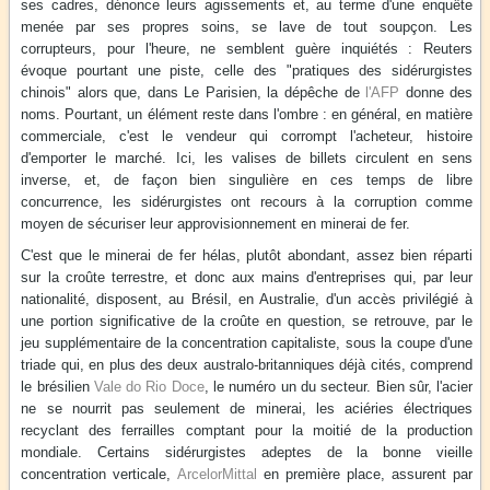
ses cadres, dénonce leurs agissements et, au terme d'une enquête
menée par ses propres soins, se lave de tout soupçon. Les
corrupteurs, pour l'heure, ne semblent guère inquiétés : Reuters
évoque pourtant une piste, celle des "pratiques des sidérurgistes
chinois" alors que, dans Le Parisien, la dépêche de
l'AFP
donne des
noms. Pourtant, un élément reste dans l'ombre : en général, en matière
commerciale, c'est le vendeur qui corrompt l'acheteur, histoire
d'emporter le marché. Ici, les valises de billets circulent en sens
inverse, et, de façon bien singulière en ces temps de libre
concurrence, les sidérurgistes ont recours à la corruption comme
moyen de sécuriser leur approvisionnement en minerai de fer.
C'est que le minerai de fer hélas, plutôt abondant, assez bien réparti
sur la croûte terrestre, et donc aux mains d'entreprises qui, par leur
nationalité, disposent, au Brésil, en Australie, d'un accès privilégié à
une portion significative de la croûte en question, se retrouve, par le
jeu supplémentaire de la concentration capitaliste, sous la coupe d'une
triade qui, en plus des deux australo-britanniques déjà cités, comprend
le brésilien
Vale do Rio Doce
, le numéro un du secteur. Bien sûr, l'acier
ne se nourrit pas seulement de minerai, les aciéries électriques
recyclant des ferrailles comptant pour la moitié de la production
mondiale. Certains sidérurgistes adeptes de la bonne vieille
concentration verticale,
ArcelorMittal
en première place, assurent par