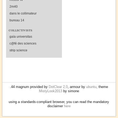
2m40
dans le collimateur
bureau 14
collectivists
gaïa universitas
c@fé des sciences
strip science
.44 magnum provided by
DotClear 2.0
, armour by
ubuntu
, theme
MistyLook2013
by simone
using a standards-compliant browser, you can read the mandatory
disclaimer
here