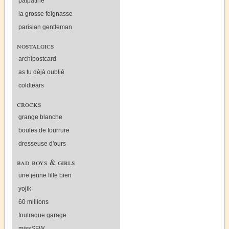
palpatine
la grosse feignasse
parisian gentleman
nostalgics
archipostcard
as tu déjà oublié
coldtears
crocks
grange blanche
boules de fourrure
dresseuse d'ours
bad boys & girls
une jeune fille bien
yojik
60 millions
foutraque garage
missSFW