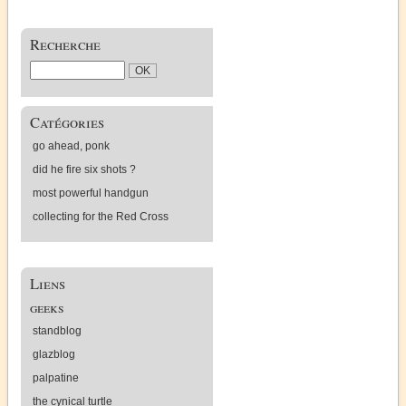
Recherche
Catégories
go ahead, ponk
did he fire six shots ?
most powerful handgun
collecting for the Red Cross
Liens
geeks
standblog
glazblog
palpatine
the cynical turtle