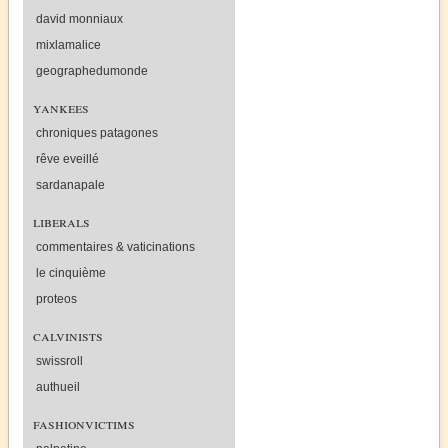
david monniaux
mixlamalice
geographedumonde
yankees
chroniques patagones
rêve eveillé
sardanapale
liberals
commentaires & vaticinations
le cinquième
proteos
calvinists
swissroll
authueil
fashionvictims