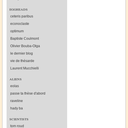
eggheads
ceteris paribus
econoclaste
optimum
Baptiste Coulmont
Olivier Bouba-Olga
le dernier blog
vie de thésarde
Laurent Mucchielli
aliens
eolas
passe ta thèse d'abord
raveline
hady ba
scientists
tom roud